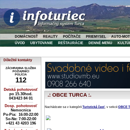
DOMÁCNOSŤ
REALITY
POČÍTAČE
PRIEMYSEL
AUTO-MOT
ÚVOD
UBYTOVANIE
REŠTAURÁCIE
DENNÉ MENU
KULTÚ
Dôležité kontakty
ZÁCHRANNA SLUŽBA
POŽIARNÍCI
POLÍCIA
112
----------------------------
Detská pohotovosť
po 15.30hod.
.: OBCE TURCA :.
043/423 84 01
----------------------------
Dosp. pohotovosť
Nachádzate sa v kategórii
Turistická časť
, v sekcii
OBCE 
Nemocnica
Po-Pia: 16:00-22:00
So-Ne:
7:00-22:00
+421 43 4203 196
----------------------------