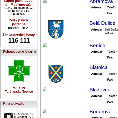
Abramova
Zubná pohotovosť
ul. Mudroňova14
Adresa:
Telefón
Po-Pia: 16.30-19.15hod.
So-Ne-Svia: 9.00-
Fax:
11.45hod.
----------------------------
Ped.- psych.
Belá Dulice
poradňa
043/430 20 21
Adresa:
Belá Dulic
----------------------------
038 11
Linka detskej istoty
116 111
Benice
Pohotovostné lekárne
Adresa:
Telefón
Fax:
Blatnica
Adresa:
Telefón
Fax:
MARTIN
Blážovce
Turčianske Teplice
Adresa:
Telefón
Fax:
Kiná a divadlo
Bodorová
Adresa:
Telefón