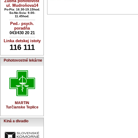
Zubná pohotovosť
ul. Mudroňova14
Po-Pia: 16.30-19.15hod.
So-Ne-Svia: 9.00-
11.45hod.
----------------------------
Ped.- psych.
poradňa
043/430 20 21
----------------------------
Linka detskej istoty
116 111
Pohotovostné lekárne
MARTIN
Turčianske Teplice
Kiná a divadlo