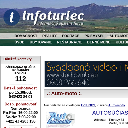
DOMÁCNOSŤ
REALITY
POČÍTAČE
PRIEMYSEL
AUTO-MOT
ÚVOD
UBYTOVANIE
REŠTAURÁCIE
DENNÉ MENU
KULTÚ
Dôležité kontakty
ZÁCHRANNA SLUŽBA
POŽIARNÍCI
POLÍCIA
112
----------------------------
Detská pohotovosť
po 15.30hod.
.: Auto-moto :.
043/423 84 01
----------------------------
Dosp. pohotovosť
Nachádzate sa v kategórii
E-SHOPY
, v sekcii
Auto-moto
.
Nemocnica
AUTOSÚČIAST
Po-Pia: 16:00-22:00
So-Ne:
7:00-22:00
Adresa:
Timravy 31
+421 43 4203 196
Martin, 036 0
----------------------------