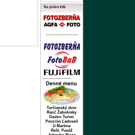
Na jeden klik
---------------------------
------------------------
Turčianský dvor
Ranč Žabokreky
Gastro Turiec
Penzión Ľadoveň
U Martina
Rešt. Pasáž
Johnyho Pizza