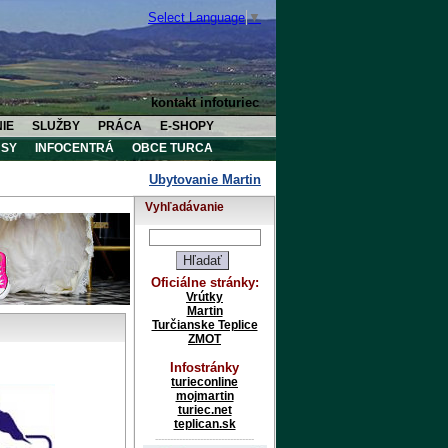
Select Language
▼
kontakt infoturiec
IE
SLUŽBY
PRÁCA
E-SHOPY
SY
INFOCENTRÁ
OBCE TURCA
Ubytovanie Martin
Ubytovanie Vrútky
Ub
Vyhľadávanie
Oficiálne stránky:
Vrútky
Martin
Turčianske Teplice
ZMOT
Infostránky
turieconline
mojmartin
turiec.net
teplican.sk
---------------------------------