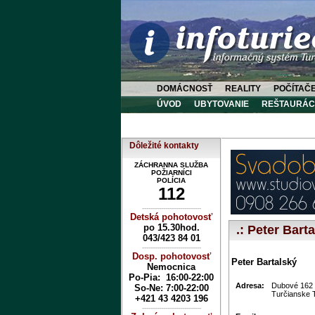
DOMÁCNOSŤ
REALITY
POČÍTAČ
ÚVOD
UBYTOVANIE
REŠTAURÁC
Dôležité kontakty
ZÁCHRANNA SLUŽBA
POŽIARNÍCI
POLÍCIA
112
----------------------------
Detská pohotovosť
po 15.30hod.
.: Peter Barta
043/423 84 01
----------------------------
Dosp. pohotovosť
Peter Bartalský
Nemocnica
Po-Pia: 16:00-22:00
Adresa:
Dubové 162
So-Ne:
7:00-22:00
Turčianske T
+421 43 4203 196
----------------------------