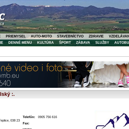
E
PRIEMYSEL
AUTO-MOTO
STAVEBNÍCTVO
ZDRAVIE
VZDELÁVAN
IE
DENNÉ MENU
KULTÚRA
ŠPORT
ZÁBAVA
SLUŽBY
AUTOBU
lský :.
Telefón:
0905 756 616
eplice, 038 23
Fax: