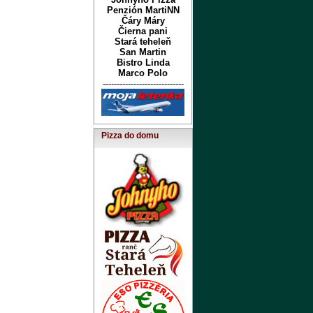
Penzión MartiNN
Čáry Máry
Čierna pani
Stará teheleň
San Martin
Bistro Linda
Marco Polo
-----------------------------
Pizza do domu