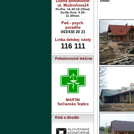
Zubná pohotovosť
Email:
ul. Mudroňova14
Po-Pia: 16.30-19.15hod.
So-Ne-Svia: 9.00-
11.45hod.
----------------------------
Ped.- psych.
poradňa
043/430 20 21
----------------------------
Linka detskej istoty
116 111
Pohotovostné lekárne
MARTIN
Turčianske Teplice
Kiná a divadlo