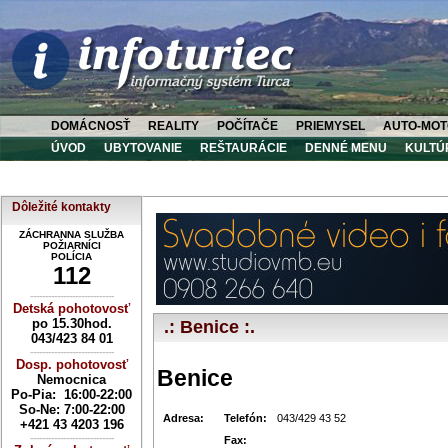
DOMÁCNOSŤ
REALITY
POČÍTAČE
PRIEMYSEL
AUTO-MOT
ÚVOD
UBYTOVANIE
REŠTAURÁCIE
DENNÉ MENU
KULTÚ
Dôležité kontakty
ZÁCHRANNA SLUŽBA
POŽIARNÍCI
POLÍCIA
112
----------------------------
Detská pohotovosť
po 15.30hod.
.: Benice :.
043/423 84 01
----------------------------
Dosp. pohotovosť
Benice
Nemocnica
Po-Pia: 16:00-22:00
So-Ne:
7:00-22:00
Adresa:
Telefón:
043/429 43 52
+421 43 4203 196
----------------------------
Fax: