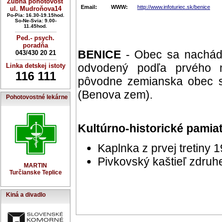
Zubná pohotovosť
Email:
WWW:
http://www.infoturiec.sk/benice
ul. Mudroňova14
Po-Pia: 16.30-19.15hod.
So-Ne-Svia: 9.00-
11.45hod.
----------------------------
Ped.- psych.
poradňa
BENICE
- Obec sa nachádz
043/430 20 21
----------------------------
odvodený podľa prvého ma
Linka detskej istoty
116 111
pôvodne zemianska obec s
(Benova zem).
Pohotovostné lekárne
Kultúrno-historické pamia
Kaplnka z prvej tretiny 1
Pivkovský kaštieľ zdruhe
MARTIN
Turčianske Teplice
Kiná a divadlo