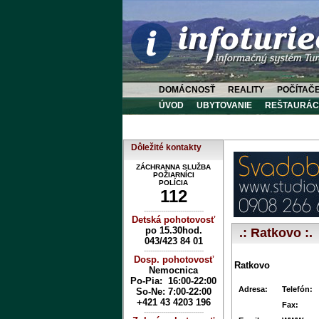
DOMÁCNOSŤ
REALITY
POČÍTAČ
ÚVOD
UBYTOVANIE
REŠTAURÁC
Dôležité kontakty
ZÁCHRANNA SLUŽBA
POŽIARNÍCI
POLÍCIA
112
----------------------------
Detská pohotovosť
po 15.30hod.
.: Ratkovo :.
043/423 84 01
----------------------------
Dosp. pohotovosť
Ratkovo
Nemocnica
Po-Pia: 16:00-22:00
Adresa:
Telefón:
So-Ne:
7:00-22:00
+421 43 4203 196
Fax:
----------------------------