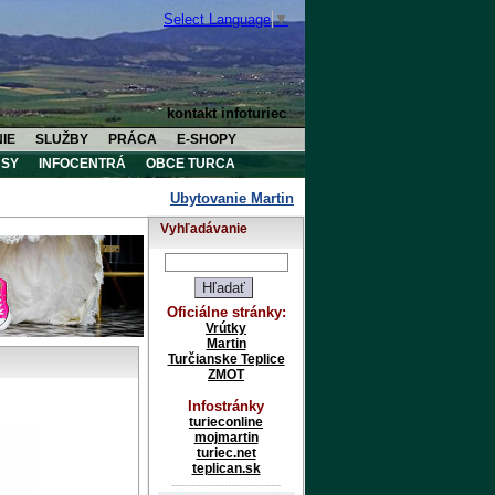
Select Language
▼
kontakt infoturiec
IE
SLUŽBY
PRÁCA
E-SHOPY
SY
INFOCENTRÁ
OBCE TURCA
Ubytovanie Martin
Ubytovanie Vrútky
U
Vyhľadávanie
Oficiálne stránky:
Vrútky
Martin
Turčianske Teplice
ZMOT
Infostránky
turieconline
mojmartin
turiec.net
teplican.sk
---------------------------------