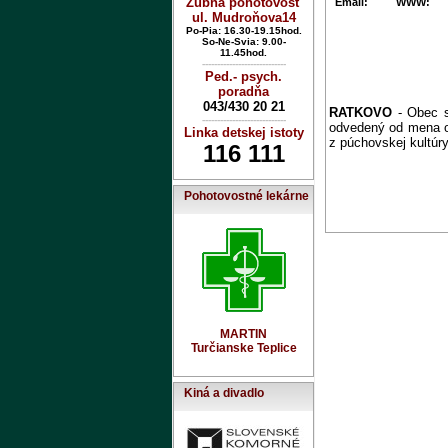
Zubná pohotovosť
Email:
WWW:
ul. Mudroňova14
Po-Pia: 16.30-19.15hod.
So-Ne-Svia: 9.00-
11.45hod.
----------------------------
Ped.- psych.
poradňa
043/430 20 21
RATKOVO
- Obec s
----------------------------
odvedený od mena o
Linka detskej istoty
z púchovskej kultúry
116 111
Pohotovostné lekárne
MARTIN
Turčianske Teplice
Kiná a divadlo