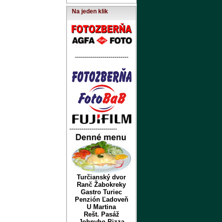
Na jeden klik
---------------------------
------------------------
Turčianský dvor
Ranč Žabokreky
Gastro Turiec
Penzión Ľadoveň
U Martina
Rešt. Pasáž
Johnyho Pizza