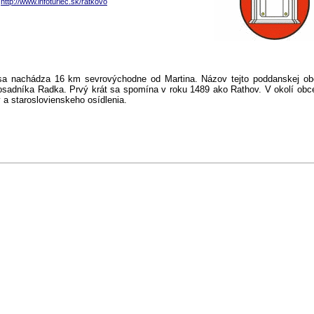
http://www.infoturiec.sk/ratkovo
a nachádza 16 km sevrovýchodne od Martina. Názov tejto poddanskej ob
sadníka Radka. Prvý krát sa spomína v roku 1489 ako Rathov. V okolí obce
 a staroslovienskeho osídlenia.