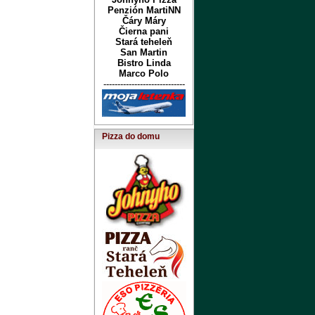
Penzión MartiNN
Čáry Máry
Čierna pani
Stará teheleň
San Martin
Bistro Linda
Marco Polo
-----------------------------
Pizza do domu