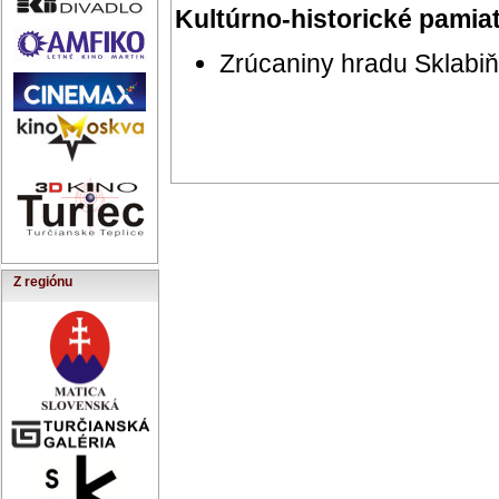
Kultúrno-historické pamia
Zrúcaniny hradu Sklabiň
Z regiónu