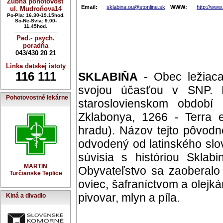
Zubná pohotovosť
Email:
sklabina.ou@stonline.sk
WWW:
http://www.
ul. Mudroňova14
Po-Pia: 16.30-19.15hod.
So-Ne-Svia: 9.00-
11.45hod.
----------------------------
Ped.- psych.
poradňa
043/430 20 21
----------------------------
Linka detskej istoty
116 111
SKLABIŇA
- Obec ležiac
svojou účasťou v SNP. 
Pohotovostné lekárne
staroslovienskom období
Zklabonya, 1266 - Terra 
hradu). Názov tejto pôvod
odvodený od latinského slo
súvisia s históriou Sklab
MARTIN
Obyvateľstvo sa zaoberal
Turčianske Teplice
oviec, šafraníctvom a olejká
pivovar, mlyn a píla.
Kiná a divadlo