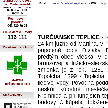
Zubná pohotovosť
Email:
mestott@turciansketeplice.sk
WWW:
http:
ul. Mudroňova14
Po-Pia: 16.30-19.15hod.
So-Ne-Svia: 9.00-
11.45hod.
----------------------------
Ped.- psych.
poradňa
043/430 20 21
----------------------------
Linka detskej istoty
116 111
TURČIANSKE TEPLICE
- K
24 km južne od Martina. V r
Pohotovostné lekárne
pripojené obce Diviaky, 
predtým obec Vieska. V c
bronzovej a lužicko-sliez
zmienka je z roku 1281 -
Topolcha, 1399 - Teplicha.
MARTIN
liečivej vody. Pôvodná pod
Turčianske Teplice
neskôr kúpeľné mestečk
Kremnica a pri tunajších 
Kiná a divadlo
budovy. O kúpele, doložen