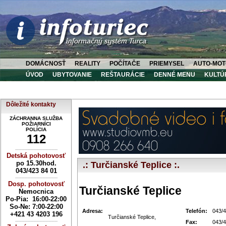
DOMÁCNOSŤ
REALITY
POČÍTAČE
PRIEMYSEL
AUTO-MOT
ÚVOD
UBYTOVANIE
REŠTAURÁCIE
DENNÉ MENU
KULTÚ
Dôležité kontakty
ZÁCHRANNA SLUŽBA
POŽIARNÍCI
POLÍCIA
112
----------------------------
Detská pohotovosť
po 15.30hod.
.: Turčianské Teplice :.
043/423 84 01
----------------------------
Dosp. pohotovosť
Turčianské Teplice
Nemocnica
Po-Pia: 16:00-22:00
So-Ne:
7:00-22:00
Adresa:
Telefón:
043/4
+421 43 4203 196
Turčianské Teplice,
----------------------------
Fax:
043/4