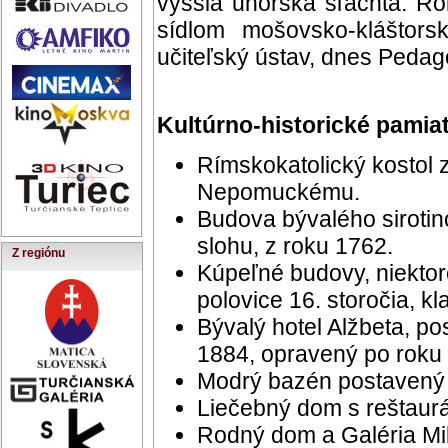
vyššia uhorská šľachta. Rok
sídlom mošovsko-kláštors
učiteľský ústav, dnes Pedag
Kultúrno-historické pamia
Rímskokatolický kostol 
Nepomuckému.
Budova bývalého siroti
slohu, z roku 1762.
Z regiónu
Kúpeľné budovy, niektor
polovice 16. storočia, kl
Bývalý hotel Alžbeta, po
1884, opravený po roku
Modrý bazén postavený 
Liečebný dom s reštaur
Rodný dom a Galéria Mi