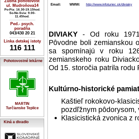
Zubná pohotovosť
Email:
WWW:
http://www.infoturiec.sk/diviaky
ul. Mudroňova14
Po-Pia: 16.30-19.15hod.
So-Ne-Svia: 9.00-
11.45hod.
----------------------------
Ped.- psych.
poradňa
DIVIAKY
- Od roku 1971 
043/430 20 21
----------------------------
Pôvodne boli zemianskou o
Linka detskej istoty
116 111
sa spomínajú v roku 12
zemianskeho roku Diviacko
Pohotovostné lekárne
Od 15. storočia patrila rodu 
Kultúrno-historické pamia
Kaštieľ rokokovo-klasicis
MARTIN
pozdľžnym pôdorysom, v 
Turčianske Teplice
Klasicistická zvonica z 
Kiná a divadlo