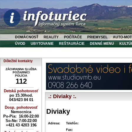
DOMÁCNOSŤ
REALITY
POČÍTAČE
PRIEMYSEL
AUTO-MOT
ÚVOD
UBYTOVANIE
REŠTAURÁCIE
DENNÉ MENU
KULTÚ
Dôležité kontakty
ZÁCHRANNA SLUŽBA
POŽIARNÍCI
POLÍCIA
112
----------------------------
Detská pohotovosť
po 15.30hod.
.: Diviaky :.
043/423 84 01
----------------------------
Dosp. pohotovosť
Diviaky
Nemocnica
Po-Pia: 16:00-22:00
So-Ne:
7:00-22:00
Adresa:
Telefón:
+421 43 4203 196
----------------------------
Fax: