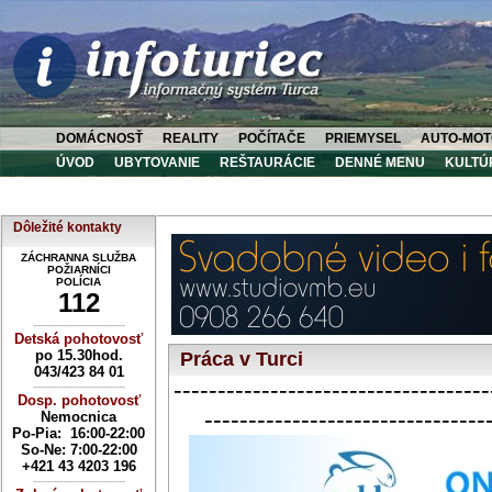
DOMÁCNOSŤ
REALITY
POČÍTAČE
PRIEMYSEL
AUTO-MOT
ÚVOD
UBYTOVANIE
REŠTAURÁCIE
DENNÉ MENU
KULTÚ
Dôležité kontakty
ZÁCHRANNA SLUŽBA
POŽIARNÍCI
POLÍCIA
112
----------------------------
Detská pohotovosť
po 15.30hod.
Práca v Turci
043/423 84 01
------------------------------------
----------------------------
Dosp. pohotovosť
--------------------------------
Nemocnica
Po-Pia: 16:00-22:00
So-Ne:
7:00-22:00
+421 43 4203 196
----------------------------