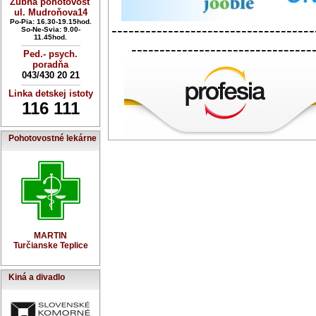
Zubná pohotovosť
ul. Mudroňova14
Po-Pia: 16.30-19.15hod.
------------------------------------
So-Ne-Svia: 9.00-
11.45hod.
--------------------------------
----------------------------
Ped.- psych.
poradňa
043/430 20 21
----------------------------
Linka detskej istoty
116 111
Pohotovostné lekárne
MARTIN
Turčianske Teplice
Kiná a divadlo