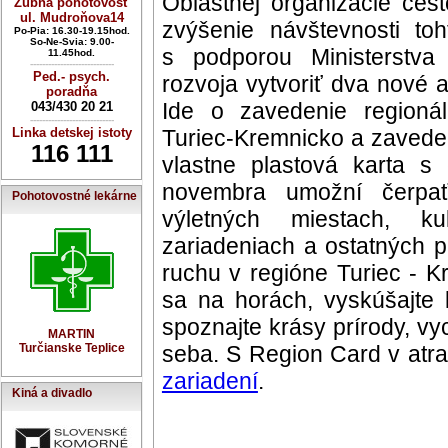
Oblastnej organizácie ces
Zubná pohotovosť
ul. Mudroňova14
zvýšenie návštevnosti to
Po-Pia: 16.30-19.15hod.
So-Ne-Svia: 9.00-
s podporou Ministerstva
11.45hod.
----------------------------
Ped.- psych.
rozvoja vytvoriť dva nové 
poradňa
Ide o zavedenie region
043/430 20 21
----------------------------
Linka detskej istoty
Turiec-Kremnicko a zaveden
116 111
vlastne plastová karta 
novembra umožní čerpať 
Pohotovostné lekárne
výletných miestach, ku
zariadeniach a ostatných 
ruchu v regióne Turiec - K
sa na horách, vyskúšajte l
spoznajte krásy prírody, vy
MARTIN
Turčianske Teplice
seba. S Region Card v atr
zariadení
.
Kiná a divadlo