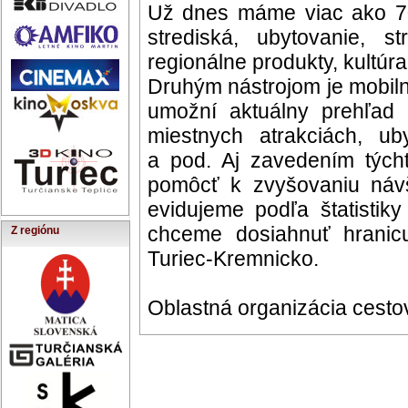
Už dnes máme viac ako 70 
strediská, ubytovanie, st
regionálne produkty, kultúr
Druhým nástrojom je mobilná
umožní aktuálny prehľad o
miestnych atrakciách, uby
a pod. Aj zavedením tých
pomôcť k zvyšovaniu návš
evidujeme podľa štatisti
chceme dosiahnuť hrani
Z regiónu
Turiec-Kremnicko.
Oblastná organizácia cest