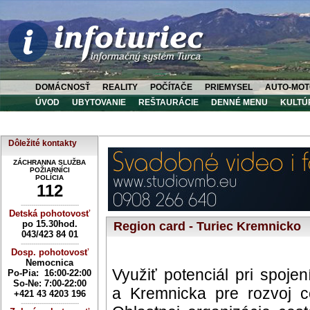
DOMÁCNOSŤ
REALITY
POČÍTAČE
PRIEMYSEL
AUTO-MOT
ÚVOD
UBYTOVANIE
REŠTAURÁCIE
DENNÉ MENU
KULTÚ
Dôležité kontakty
ZÁCHRANNA SLUŽBA
POŽIARNÍCI
POLÍCIA
112
----------------------------
Detská pohotovosť
po 15.30hod.
Region card - Turiec Kremnicko
043/423 84 01
----------------------------
Dosp. pohotovosť
Nemocnica
Využiť potenciál pri spoje
Po-Pia: 16:00-22:00
So-Ne:
7:00-22:00
a Kremnicka pre rozvoj c
+421 43 4203 196
----------------------------