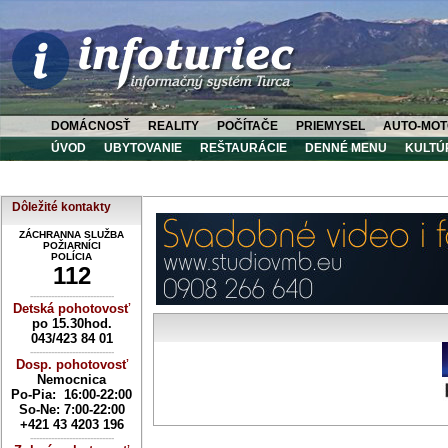
DOMÁCNOSŤ
REALITY
POČÍTAČE
PRIEMYSEL
AUTO-MOT
ÚVOD
UBYTOVANIE
REŠTAURÁCIE
DENNÉ MENU
KULTÚ
Dôležité kontakty
ZÁCHRANNA SLUŽBA
POŽIARNÍCI
POLÍCIA
112
----------------------------
Detská pohotovosť
po 15.30hod.
043/423 84 01
----------------------------
Dosp. pohotovosť
Nemocnica
Po-Pia: 16:00-22:00
So-Ne:
7:00-22:00
+421 43 4203 196
----------------------------