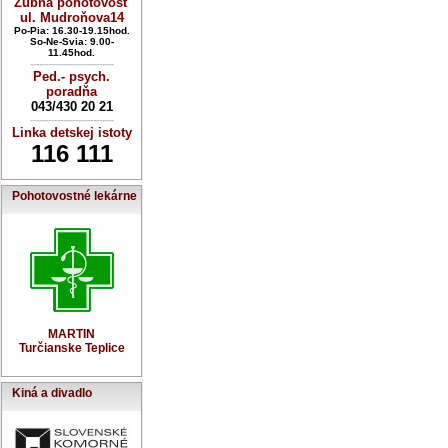
Zubná pohotovosť
ul. Mudroňova14
Po-Pia: 16.30-19.15hod.
So-Ne-Svia: 9.00-
11.45hod.
----------------------------
Ped.- psych.
poradňa
043/430 20 21
----------------------------
Linka detskej istoty
116 111
Pohotovostné lekárne
MARTIN
Turčianske Teplice
Kiná a divadlo