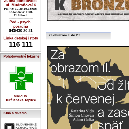
Zubná pohotovosť
ul. Mudroňova14
Po-Pia: 16.30-19.15hod.
So-Ne-Svia: 9.00-
11.45hod.
----------------------------
Ped.- psych.
poradňa
043/430 20 21
----------------------------
Za obrazom II. do 2.9.
Linka detskej istoty
116 111
Pohotovostné lekárne
MARTIN
Turčianske Teplice
Kiná a divadlo