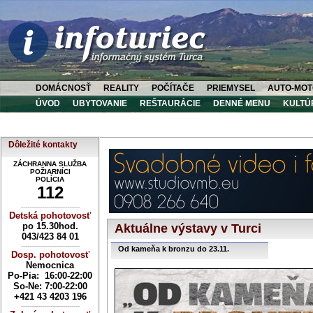
DOMÁCNOSŤ
REALITY
POČÍTAČE
PRIEMYSEL
AUTO-MOT
ÚVOD
UBYTOVANIE
REŠTAURÁCIE
DENNÉ MENU
KULTÚ
Dôležité kontakty
ZÁCHRANNA SLUŽBA
POŽIARNÍCI
POLÍCIA
112
----------------------------
Detská pohotovosť
po 15.30hod.
Aktuálne výstavy v Turci
043/423 84 01
----------------------------
Od kameňa k bronzu do 23.11.
Dosp. pohotovosť
Nemocnica
Po-Pia: 16:00-22:00
So-Ne:
7:00-22:00
+421 43 4203 196
----------------------------