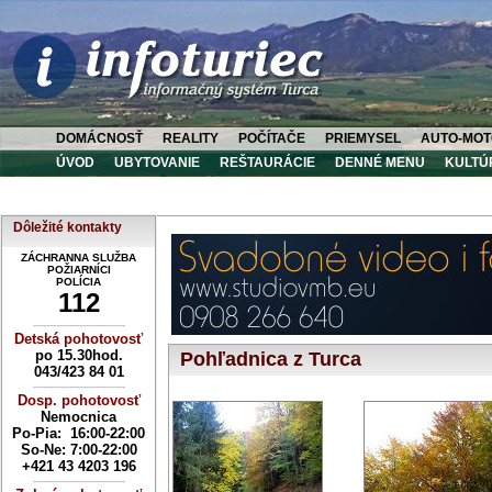
DOMÁCNOSŤ
REALITY
POČÍTAČE
PRIEMYSEL
AUTO-MOT
ÚVOD
UBYTOVANIE
REŠTAURÁCIE
DENNÉ MENU
KULTÚ
Dôležité kontakty
ZÁCHRANNA SLUŽBA
POŽIARNÍCI
POLÍCIA
112
----------------------------
Detská pohotovosť
po 15.30hod.
Pohľadnica z Turca
043/423 84 01
----------------------------
Dosp. pohotovosť
Nemocnica
Po-Pia: 16:00-22:00
So-Ne:
7:00-22:00
+421 43 4203 196
----------------------------