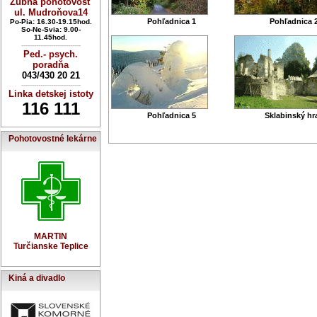
Zubná pohotovosť
ul. Mudroňova14
Pohľadnica 1
Pohľadnica 
Po-Pia: 16.30-19.15hod.
So-Ne-Svia: 9.00-
11.45hod.
----------------------------
Ped.- psych.
poradňa
043/430 20 21
----------------------------
Linka detskej istoty
116 111
Pohľadnica 5
Sklabinský hr
Pohotovostné lekárne
MARTIN
Turčianske Teplice
Kiná a divadlo