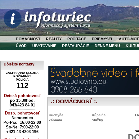
DOMÁCNOSŤ
REALITY
POČÍTAČE
PRIEMYSEL
AUTO-MOT
ÚVOD
UBYTOVANIE
REŠTAURÁCIE
DENNÉ MENU
KULTÚ
Dôležité kontakty
ZÁCHRANNA SLUŽBA
POŽIARNÍCI
POLÍCIA
112
----------------------------
Detská pohotovosť
po 15.30hod.
.: DOMÁCNOSŤ :.
043/423 84 01
----------------------------
Dosp. pohotovosť
Kuchyňa
Kúpelňa
El
Nemocnica
Záhrada
Služby
Po-Pia: 16:00-22:00
So-Ne:
7:00-22:00
Na
+421 43 4203 196
D
----------------------------