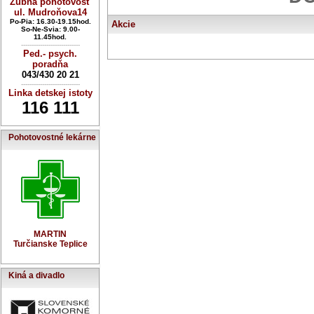
Zubná pohotovosť
ul. Mudroňova14
Po-Pia: 16.30-19.15hod.
Akcie
So-Ne-Svia: 9.00-
11.45hod.
----------------------------
Ped.- psych.
poradňa
043/430 20 21
----------------------------
Linka detskej istoty
116 111
Pohotovostné lekárne
MARTIN
Turčianske Teplice
Kiná a divadlo