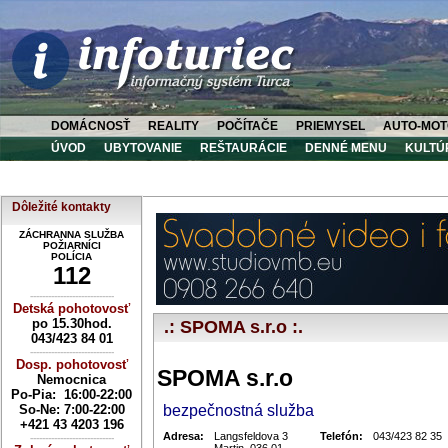
DOMÁCNOSŤ
REALITY
POČÍTAČE
PRIEMYSEL
AUTO-MOT
ÚVOD
UBYTOVANIE
REŠTAURÁCIE
DENNÉ MENU
KULTÚ
Dôležité kontakty
ZÁCHRANNA SLUŽBA
POŽIARNÍCI
POLÍCIA
112
----------------------------
Detská pohotovosť
po 15.30hod.
.: SPOMA s.r.o :.
043/423 84 01
----------------------------
Dosp. pohotovosť
SPOMA s.r.o
Nemocnica
Po-Pia: 16:00-22:00
So-Ne:
7:00-22:00
bezpečnostná služba
+421 43 4203 196
Adresa:
Langsfeldova 3
Telefón:
043/423 82 35
----------------------------