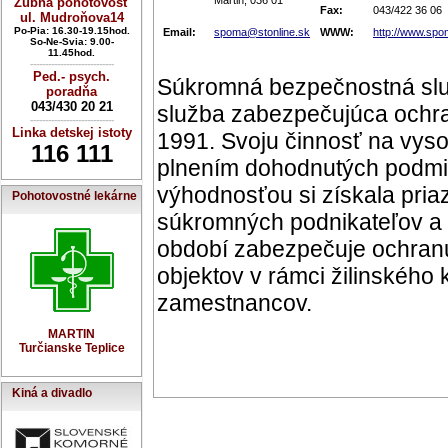
Martin, 036 01
Zubná pohotovosť
Fax:
043/422 36 06
ul. Mudroňova14
Po-Pia: 16.30-19.15hod.
Email:
spoma@stonline.sk
WWW:
http://www.spo
So-Ne-Svia: 9.00-
11.45hod.
----------------------------
Ped.- psych.
Súkromná bezpečnostná slu
poradňa
043/430 20 21
služba zabezpečujúca ochra
----------------------------
Linka detskej istoty
1991. Svoju činnosť na vyso
116 111
plnením dohodnutých podm
výhodnosťou si získala pria
Pohotovostné lekárne
súkromných podnikateľov a
období zabezpečuje ochranu
objektov v rámci žilinského
zamestnancov.
MARTIN
Turčianske Teplice
Kiná a divadlo