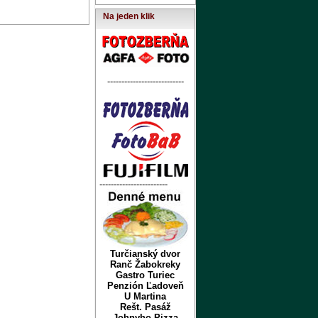
Na jeden klik
---------------------------
------------------------
Turčianský dvor
Ranč Žabokreky
Gastro Turiec
Penzión Ľadoveň
U Martina
Rešt. Pasáž
Johnyho Pizza