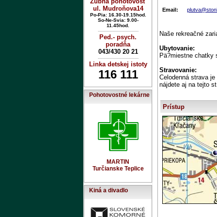
Zubná pohotovosť
ul. Mudroňova14
Email:
plutva@stonl
Po-Pia: 16.30-19.15hod.
So-Ne-Svia: 9.00-
11.45hod.
----------------------------
Naše rekreačné zari
Ped.- psych.
poradňa
Ubytovanie:
043/430 20 21
Pä?miestne chatky 
----------------------------
Linka detskej istoty
Stravovanie:
116 111
Celodenná strava je
nájdete aj na tejto 
Pohotovostné lekárne
Prístup
MARTIN
Turčianske Teplice
Kiná a divadlo