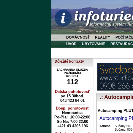
DOMÁCNOSŤ
REALITY
POČÍTAČ
ÚVOD
UBYTOVANIE
REŠTAURÁC
Dôležité kontakty
ZÁCHRANNA SLUŽBA
POŽIARNÍCI
POLÍCIA
112
----------------------------
Detská pohotovosť
po 15.30hod.
.: Autocamp
043/423 84 01
----------------------------
Dosp. pohotovosť
Autocamping PLU
Nemocnica
Po-Pia: 16:00-22:00
Autocamping 
So-Ne:
7:00-22:00
+421 43 4203 196
Adresa:
Sučany 56
Sučany, 038
----------------------------