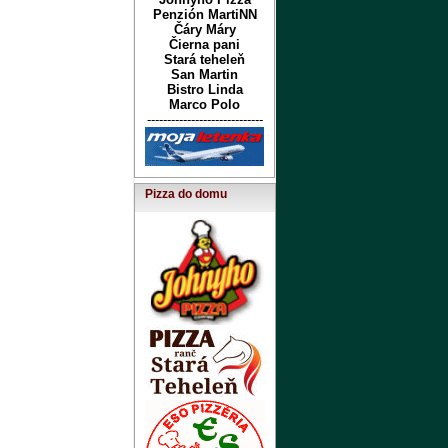
Penzión MartiNN
Čáry Máry
Čierna pani
Stará teheleň
San Martin
Bistro Linda
Marco Polo
-----------------------------
Pizza do domu