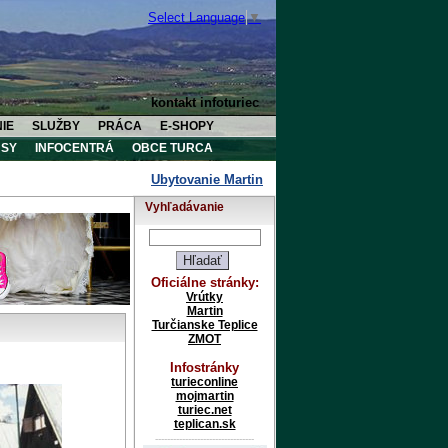
Select Language
▼
kontakt infoturiec
IE
SLUŽBY
PRÁCA
E-SHOPY
SY
INFOCENTRÁ
OBCE TURCA
Ubytovanie Martin
Ubytovanie Vrútky
Ub
Vyhľadávanie
Oficiálne stránky:
Vrútky
Martin
Turčianske Teplice
ZMOT
Infostránky
turieconline
mojmartin
turiec.net
teplican.sk
---------------------------------