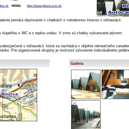
ine.sk
WWW:
http://www.plutva.szm.sk
adenie ponúka ubytovanie v chatkách s celodennou stravou v reštaurácii.
s kúpelňou s WC a s teplou vodou. V zime sú chatky vykurované plynom.
 zabezpečená v reštaurácii, ktorá sa nachádza v objekte rekreačného zariaden
stranke. Pre organizované skupiny je možnosť vytvorenie individuálneho jedáln
Galéria