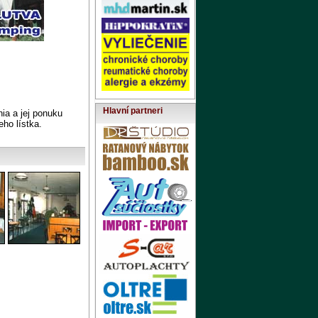
Hlavní partneri
ia a jej ponuku
eho lístka.