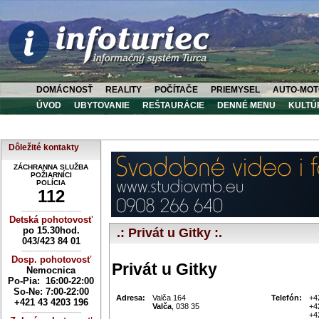
DOMÁCNOSŤ
REALITY
POČÍTAČE
PRIEMYSEL
AUTO-MOT
ÚVOD
UBYTOVANIE
REŠTAURÁCIE
DENNÉ MENU
KULTÚ
Dôležité kontakty
ZÁCHRANNA SLUŽBA
POŽIARNÍCI
POLÍCIA
112
----------------------------
Detská pohotovosť
po 15.30hod.
.: Privát u Gitky :.
043/423 84 01
----------------------------
Dosp. pohotovosť
Privát u Gitky
Nemocnica
Po-Pia: 16:00-22:00
So-Ne:
7:00-22:00
Adresa:
Valča 164
Telefón:
+4
+421 43 4203 196
Valča
, 038 35
+4
----------------------------
+4