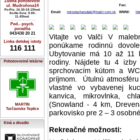
Zubná pohotovosť
ul. Mudroňova14
Fax:
Po-Pia: 16.30-19.15hod.
Email:
miroslavhanuliak@mail.t-com.sk
WWW:
htt
So-Ne-Svia: 9.00-
11.45hod.
----------------------------
Ped.- psych.
poradňa
043/430 20 21
Vitajte vo Valči V maleb
----------------------------
Linka detskej istoty
ponúkame rodinnú dovole
116 111
Ubytovanie má 10 až 11 l
rodiny. Nájdete tu 4 izb
Pohotovostné lekárne
sprchovacím kútom a WC.
príjmom. Útulnú atmosféru 
vlastné vo vybavenej kuch
kanvica, mikrovlnka, chl
(Snowland - 4 km, Drevená
MARTIN
Turčianske Teplice
parkovisko pre 2 – 3 osobné
Kiná a divadlo
Rekreačné možnosti: