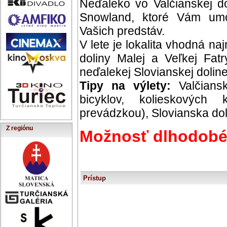
Neďaleko vo Valčianskej do
Snowland, ktoré Vám umo
Vašich predstáv.
V lete je lokalita vhodná na
doliny Malej a Veľkej Fat
neďalekej Slovianskej doline
Tipy na výlety:
Valčians
bicyklov, kolieskových 
prevádzkou), Slovianska dol
Z regiónu
Možnosť dlhodobé
Prístup