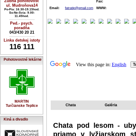
Zubná pohotovosť
Fax:
ul. Mudroňova14
Email:
fatratip@gmail.com
WWW:
Po-Pia: 16.30-19.15hod.
So-Ne-Svia: 9.00-
11.45hod.
----------------------------
Ped.- psych.
poradňa
043/430 20 21
----------------------------
Linka detskej istoty
116 111
Pohotovostné lekárne
MARTIN
Turčianske Teplice
Kiná a divadlo