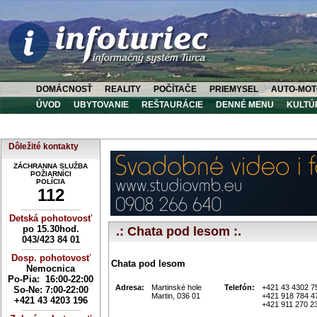
DOMÁCNOSŤ
REALITY
POČÍTAČE
PRIEMYSEL
AUTO-MOT
ÚVOD
UBYTOVANIE
REŠTAURÁCIE
DENNÉ MENU
KULTÚ
Dôležité kontakty
ZÁCHRANNA SLUŽBA
POŽIARNÍCI
POLÍCIA
112
----------------------------
Detská pohotovosť
po 15.30hod.
.: Chata pod lesom :.
043/423 84 01
----------------------------
Dosp. pohotovosť
Chata pod lesom
Nemocnica
Po-Pia: 16:00-22:00
Adresa:
Martinské hole
Telefón:
+421 43 4302 7
So-Ne:
7:00-22:00
Martin, 036 01
+421 918 784 4
+421 43 4203 196
+421 911 270 2
----------------------------