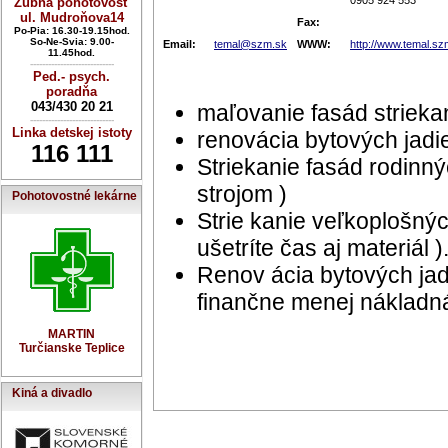
0905 924 553
Zubná pohotovosť
ul. Mudroňova14
Fax:
Po-Pia: 16.30-19.15hod.
So-Ne-Svia: 9.00-
Email:
temal@szm.sk
WWW:
http://www.temal.sz
11.45hod.
----------------------------
Ped.- psych.
poradňa
043/430 20 21
maľovanie fasád striek
----------------------------
Linka detskej istoty
renovácia bytových jad
116 111
Striekanie fasád rodinn
strojom )
Pohotovostné lekárne
Strie kanie veľkoplošných 
ušetríte čas aj materiál )
Renov ácia bytových jad
finančne menej nákladná
MARTIN
Turčianske Teplice
Kiná a divadlo