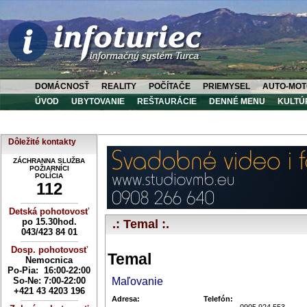
DOMÁCNOSŤ
REALITY
POČÍTAČE
PRIEMYSEL
AUTO-MOT
ÚVOD
UBYTOVANIE
REŠTAURÁCIE
DENNÉ MENU
KULTÚ
Dôležité kontakty
ZÁCHRANNA SLUŽBA
POŽIARNÍCI
POLÍCIA
112
----------------------------
Detská pohotovosť
po 15.30hod.
.: Temal :.
043/423 84 01
----------------------------
Dosp. pohotovosť
Temal
Nemocnica
Po-Pia: 16:00-22:00
So-Ne:
7:00-22:00
Maľovanie
+421 43 4203 196
Adresa:
Telefón:
----------------------------