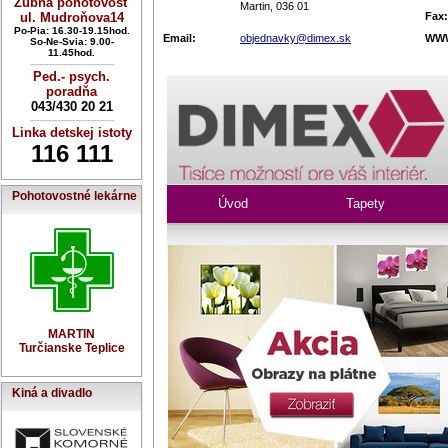
Zubná pohotovosť
Martin, 036 01
ul. Mudroňova14
Fax:
Po-Pia: 16.30-19.15hod.
Email:
objednavky@dimex.sk
WW
So-Ne-Svia: 9.00-
11.45hod.
----------------------------
Ped.- psych.
poradňa
043/430 20 21
----------------------------
Linka detskej istoty
116 111
Pohotovostné lekárne
MARTIN
Turčianske Teplice
Kiná a divadlo