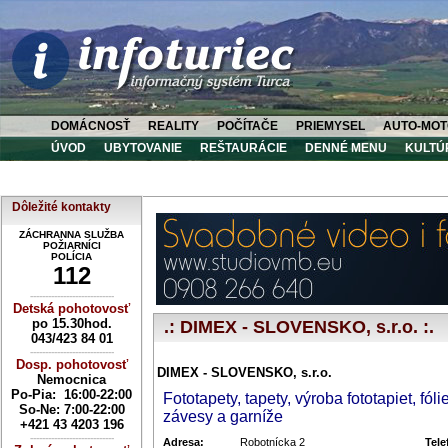
DOMÁCNOSŤ
REALITY
POČÍTAČE
PRIEMYSEL
AUTO-MOT
ÚVOD
UBYTOVANIE
REŠTAURÁCIE
DENNÉ MENU
KULTÚ
Dôležité kontakty
ZÁCHRANNA SLUŽBA
POŽIARNÍCI
POLÍCIA
112
----------------------------
Detská pohotovosť
po 15.30hod.
.: DIMEX - SLOVENSKO, s.r.o. :.
043/423 84 01
----------------------------
Dosp. pohotovosť
DIMEX - SLOVENSKO, s.r.o.
Nemocnica
Po-Pia: 16:00-22:00
Fototapety, tapety, výroba fototapiet, fól
So-Ne:
7:00-22:00
závesy a garníže
+421 43 4203 196
----------------------------
Adresa:
Robotnícka 2
Tele