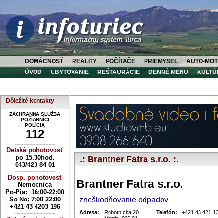
DOMÁCNOSŤ
REALITY
POČÍTAČE
PRIEMYSEL
AUTO-MOT
ÚVOD
UBYTOVANIE
REŠTAURÁCIE
DENNÉ MENU
KULTÚ
Dôležité kontakty
ZÁCHRANNA SLUŽBA
POŽIARNÍCI
POLÍCIA
112
----------------------------
Detská pohotovosť
po 15.30hod.
.: Brantner Fatra s.r.o. :.
043/423 84 01
----------------------------
Dosp. pohotovosť
Brantner Fatra s.r.o.
Nemocnica
Po-Pia: 16:00-22:00
So-Ne:
7:00-22:00
zneškodňovanie odpadov
+421 43 4203 196
Adresa:
Robotnícka 20
Telefón:
+421 43 421 1
----------------------------