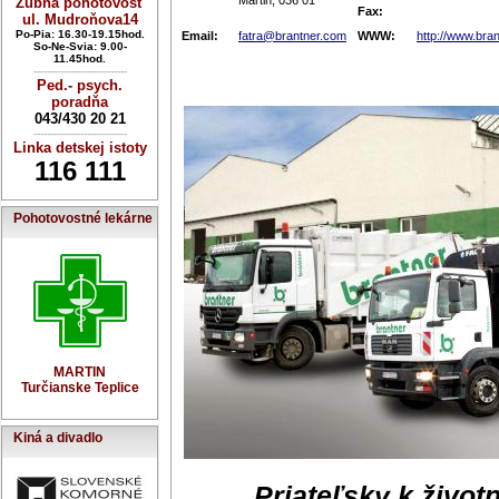
Martin, 036 01
Zubná pohotovosť
Fax:
ul. Mudroňova14
Po-Pia: 16.30-19.15hod.
Email:
fatra@brantner.com
WWW:
http://www.bra
So-Ne-Svia: 9.00-
11.45hod.
----------------------------
Ped.- psych.
poradňa
043/430 20 21
----------------------------
Linka detskej istoty
116 111
Pohotovostné lekárne
MARTIN
Turčianske Teplice
Kiná a divadlo
„
Priateľsky k živo