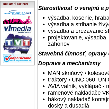
Reklamní partneri
Starostlivosť o verejnú a 
výsadba, kosenie, hraba
výsadba a strihanie živý
výsadba a orezávanie s
projektovanie, výsadba,
záhonov
Stavebná činnosť, opravy
Doprava a mechanizmy
MAN skriňový ▪ kolesov
traktory ▪ UNC 060, UN 
AVIA valník, vyklápač ▪ m
ramenové nakladače VKK
hákový nakladač kontaj
dosky a dusadlá