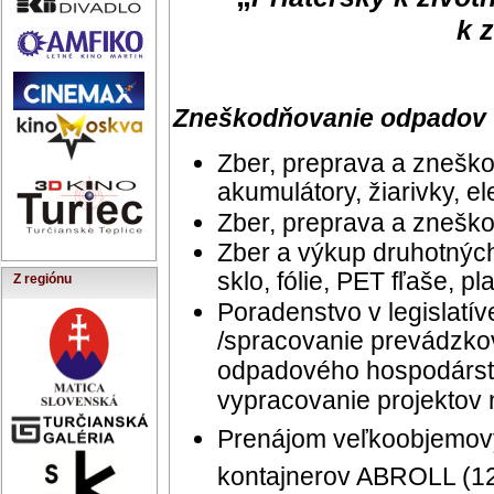
k 
Zneškodňovanie odpadov
Zber, preprava a znešk
akumulátory, žiarivky, el
Zber, preprava a zneš
Zber a výkup druhotných 
sklo, fólie, PET fľaše, plas
Z regiónu
Poradenstvo v legislat
/spracovanie prevádzko
odpadového hospodárst
vypracovanie projektov
Prenájom veľkoobjemový
kontajnerov ABROLL (12