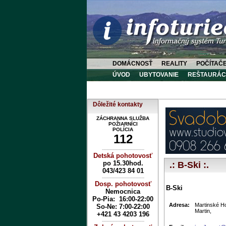
DOMÁCNOSŤ
REALITY
POČÍTAČ
ÚVOD
UBYTOVANIE
REŠTAURÁC
Dôležité kontakty
ZÁCHRANNA SLUŽBA
POŽIARNÍCI
POLÍCIA
112
----------------------------
Detská pohotovosť
po 15.30hod.
.: B-Ski :.
043/423 84 01
----------------------------
Dosp. pohotovosť
B-Ski
Nemocnica
Po-Pia: 16:00-22:00
Adresa:
Martinské H
So-Ne:
7:00-22:00
Martin,
+421 43 4203 196
----------------------------