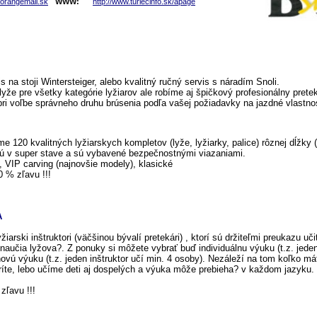
@orangemail.sk
WWW:
http://www.turiecinfo.sk/apage
s na stoji Wintersteiger, alebo kvalitný ručný servis s náradím Snoli.
lyže pre všetky kategórie lyžiarov ale robíme aj špičkový profesionálny prete
ri voľbe správneho druhu brúsenia podľa vašej požiadavky na jazdné vlastno
 120 kvalitných lyžiarskych kompletov (lyže, lyžiarky, palice) rôznej dĺžky 
sú v super stave a sú vybavené bezpečnostnými viazaniami.
, VIP carving (najnovšie modely), klasické
 % zľavu !!!
A
žiarski inštruktori (väčšinou bývalí pretekári) , ktorí sú držiteľmi preukazu uč
naučia lyžova?. Z ponuky si môžete vybrať buď individuálnu výuku (t.z. jeden
ovú výuku (t.z. jeden inštruktor učí min. 4 osoby). Nezáleží na tom koľko má
te, lebo učíme deti aj dospelých a výuka môže prebieha? v každom jazyku.
zľavu !!!