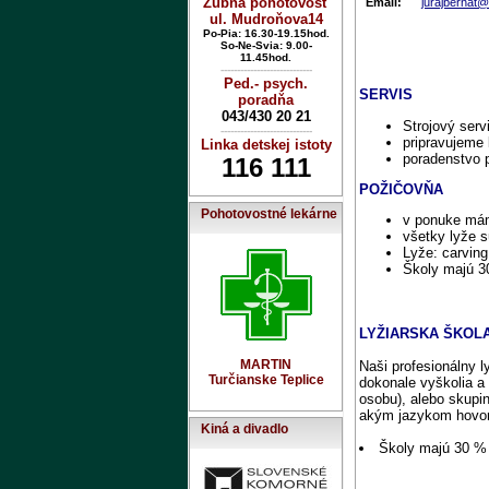
Zubná pohotovosť
Email:
jurajbernat
ul. Mudroňova14
Po-Pia: 16.30-19.15hod.
So-Ne-Svia: 9.00-
11.45hod.
----------------------------
Ped.- psych.
SERVIS
poradňa
043/430 20 21
Strojový servi
----------------------------
pripravujeme 
Linka detskej istoty
poradenstvo p
116 111
POŽIČOVŇA
Pohotovostné lekárne
v ponuke máme
všetky lyže 
Lyže: carving
Školy majú 30
LYŽIARSKA ŠKOL
MARTIN
Naši profesionálny ly
Turčianske Teplice
dokonale vyškolia a 
osobu), alebo skupin
akým jazykom hovorí
Kiná a divadlo
Školy majú 30 % 