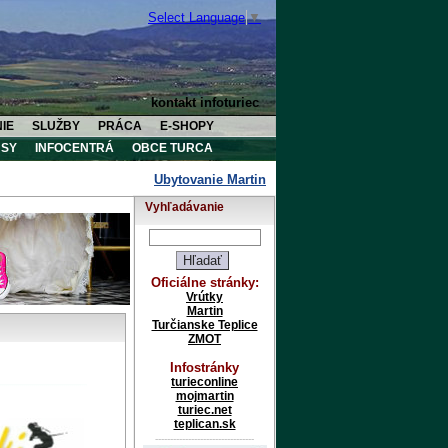
Select Language
▼
kontakt infoturiec
IE
SLUŽBY
PRÁCA
E-SHOPY
SY
INFOCENTRÁ
OBCE TURCA
Ubytovanie Martin
Ubytovanie Vrútky
U
Vyhľadávanie
Oficiálne stránky:
Vrútky
Martin
Turčianske Teplice
ZMOT
Infostránky
turieconline
mojmartin
turiec.net
teplican.sk
---------------------------------