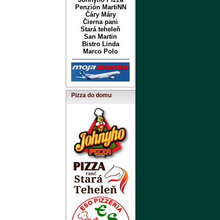
Penzión MartiNN
Čáry Máry
Čierna pani
Stará teheleň
San Martin
Bistro Linda
Marco Polo
-----------------------------
Pizza do domu