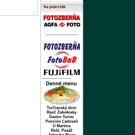
Na jeden klik
---------------------------
------------------------
Turčianský dvor
Ranč Žabokreky
Gastro Turiec
Penzión Ľadoveň
U Martina
Rešt. Pasáž
Johnyho Pizza