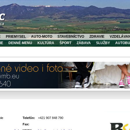
E
PRIEMYSEL
AUTO-MOTO
STAVEBNÍCTVO
ZDRAVIE
VZDELÁVAN
IE
DENNÉ MENU
KULTÚRA
ŠPORT
ZÁBAVA
SLUŽBY
AUTOBU
ole
Telefón:
+421 907 848 790
Fax: