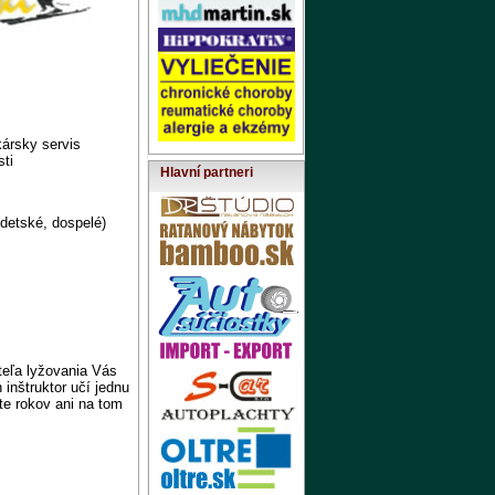
kársky servis
sti
Hlavní partneri
(detské, dospelé)
iteľa lyžovania Vás
 inštruktor učí jednu
te rokov ani na tom