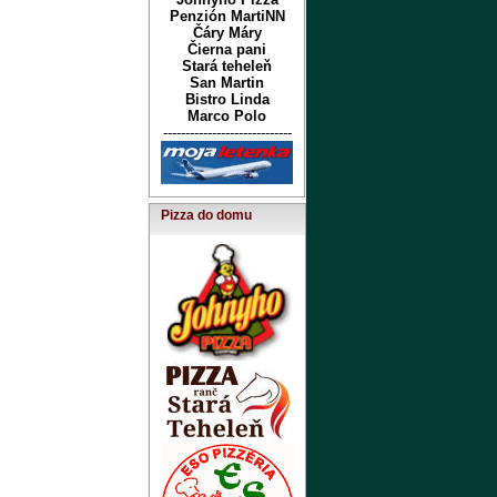
Penzión MartiNN
Čáry Máry
Čierna pani
Stará teheleň
San Martin
Bistro Linda
Marco Polo
-----------------------------
Pizza do domu