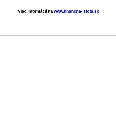
Viac informácií na
www.financna-istota.sk