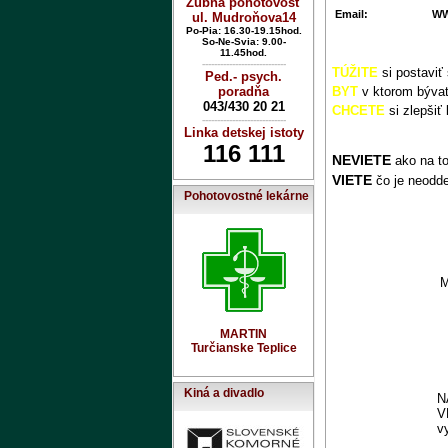
Zubná pohotovosť
Email:
W
ul. Mudroňova14
Po-Pia: 16.30-19.15hod.
So-Ne-Svia: 9.00-
11.45hod.
----------------------------
TÚŽITE
si postaviť
Ped.- psych.
poradňa
BYT
v ktorom bývat
043/430 20 21
CHCETE
si zlepšiť 
----------------------------
Linka detskej istoty
116 111
NEVIETE
ako na to
VIETE
čo je neodde
Pohotovostné lekárne
M
MARTIN
Turčianske Teplice
Kiná a divadlo
N
V
v