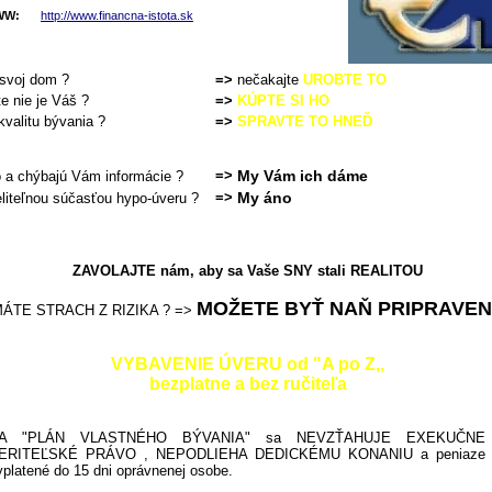
WW:
http://www.financna-istota.sk
 svoj dom ?
=>
nečakajte
UROBTE TO
e nie je Váš ?
=>
KÚPTE SI HO
kvalitu bývania ?
=>
SPRAVTE TO HNEĎ
=>
My Vám ich dáme
 a chýbajú Vám informácie ?
=>
My áno
liteľnou súčasťou hypo-úveru ?
ZAVOLAJTE nám, aby sa Vaše SNY stali REALITOU
MOŽETE BYŤ NAŇ PRIPRAVE
ÁTE STRACH Z RIZIKA ? =>
VYBAVENIE ÚVERU od "A po Z,,
bezplatne a bez ručiteľa
A "PLÁN VLASTNÉHO BÝVANIA" sa NEVZŤAHUJE EXEKUČNE
ERITEĽSKÉ PRÁVO , NEPODLIEHA DEDICKÉMU KONANIU a peniaze 
yplatené do 15 dni oprávnenej osobe.