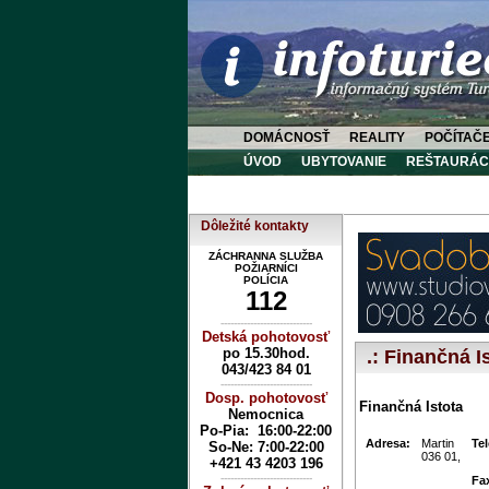
DOMÁCNOSŤ
REALITY
POČÍTAČ
ÚVOD
UBYTOVANIE
REŠTAURÁC
Dôležité kontakty
ZÁCHRANNA SLUŽBA
POŽIARNÍCI
POLÍCIA
112
----------------------------
Detská pohotovosť
po 15.30hod.
.: Finančná Is
043/423 84 01
----------------------------
Dosp. pohotovosť
Finančná Istota
Nemocnica
Po-Pia: 16:00-22:00
Adresa:
Martin
Te
So-Ne:
7:00-22:00
036 01,
+421 43 4203 196
----------------------------
Fa