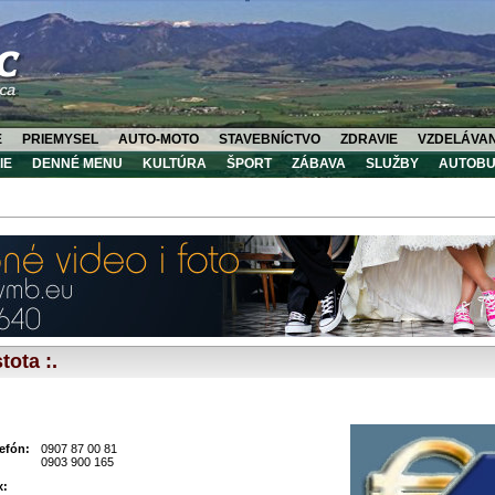
E
PRIEMYSEL
AUTO-MOTO
STAVEBNÍCTVO
ZDRAVIE
VZDELÁVAN
IE
DENNÉ MENU
KULTÚRA
ŠPORT
ZÁBAVA
SLUŽBY
AUTOBU
tota :.
lefón:
0907 87 00 81
0903 900 165
x: