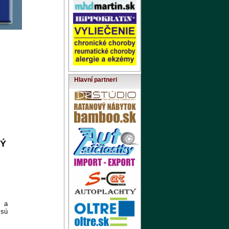
Hlavní partneri
NÝ
 a
sú