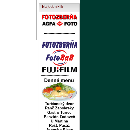
Na jeden klik
---------------------------
------------------------
Turčianský dvor
Ranč Žabokreky
Gastro Turiec
Penzión Ľadoveň
U Martina
Rešt. Pasáž
Johnyho Pizza