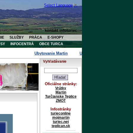
Select Language
▼
kontakt infoturiec
IE
SLUŽBY
PRÁCA
E-SHOPY
SY
INFOCENTRÁ
OBCE TURCA
Ubytovanie Martin
Ubytovanie Vrútky
Ubytova
Vyhľadávanie
Oficiálne stránky:
Vrútky
Martin
Turčianske Teplice
ZMOT
Infostránky
turieconline
mojmartin
turiec.net
teplican.sk
---------------------------------