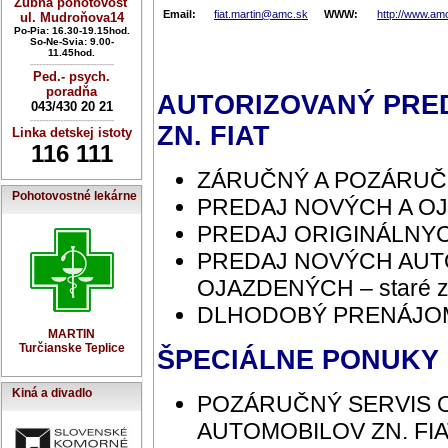
Zubná pohotovosť
Email:
fiat.martin@amc.sk
WWW:
http://www.am
ul. Mudroňova14
Po-Pia: 16.30-19.15hod.
So-Ne-Svia: 9.00-
11.45hod.
----------------------------
Ped.- psych.
poradňa
AUTORIZOVANÝ PRED
043/430 20 21
----------------------------
ZN. FIAT
Linka detskej istoty
116 111
ZÁRUČNÝ A POZÁRUČ
Pohotovostné lekárne
PREDAJ NOVÝCH A O
PREDAJ ORIGINÁLNY
PREDAJ NOVÝCH AUT
OJAZDENÝCH – staré z
DLHODOBÝ PRENÁJO
MARTIN
Turčianske Teplice
ŠPECIÁLNE PONUKY 
Kiná a divadlo
POZÁRUČNÝ SERVIS 
AUTOMOBILOV ZN. FIA