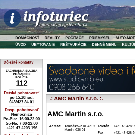
DOMÁCNOSŤ
REALITY
POČÍTAČE
PRIEMYSEL
AUTO-MOT
ÚVOD
UBYTOVANIE
REŠTAURÁCIE
DENNÉ MENU
KULTÚ
Dôležité kontakty
ZÁCHRANNA SLUŽBA
POŽIARNÍCI
POLÍCIA
112
----------------------------
Detská pohotovosť
po 15.30hod.
.: AMC Martin s.r.o. :.
043/423 84 01
----------------------------
Dosp. pohotovosť
AMC Martin s.r.o.
Nemocnica
Po-Pia: 16:00-22:00
So-Ne:
7:00-22:00
Adresa:
Tomášikova ul. 4219
Telefón:
+421 43 428 9
+421 43 4203 196
Martin, 036 01
----------------------------
Fax:
+421 43 428 9