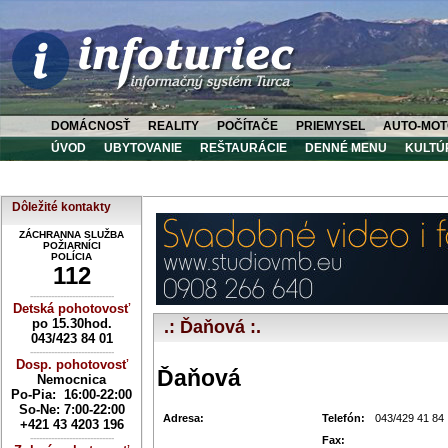
DOMÁCNOSŤ
REALITY
POČÍTAČE
PRIEMYSEL
AUTO-MOT
ÚVOD
UBYTOVANIE
REŠTAURÁCIE
DENNÉ MENU
KULTÚ
Dôležité kontakty
ZÁCHRANNA SLUŽBA
POŽIARNÍCI
POLÍCIA
112
----------------------------
Detská pohotovosť
po 15.30hod.
.: Ďaňová :.
043/423 84 01
----------------------------
Dosp. pohotovosť
Ďaňová
Nemocnica
Po-Pia: 16:00-22:00
So-Ne:
7:00-22:00
Adresa:
Telefón:
043/429 41 84
+421 43 4203 196
----------------------------
Fax: