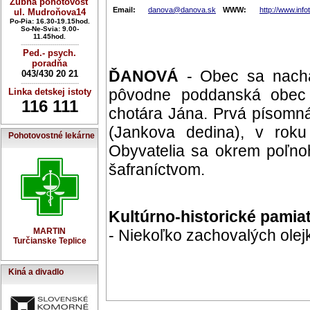
Zubná pohotovosť
Email:
danova@danova.sk
WWW:
http://www.inf
ul. Mudroňova14
Po-Pia: 16.30-19.15hod.
So-Ne-Svia: 9.00-
11.45hod.
----------------------------
Ped.- psych.
poradňa
ĎANOVÁ
- Obec sa nachá
043/430 20 21
----------------------------
pôvodne poddanská obec 
Linka detskej istoty
116 111
chotára Jána. Prvá písomná
(Jankova dedina), v rok
Pohotovostné lekárne
Obyvatelia sa okrem poľno
šafraníctvom.
Kultúrno-historické pamia
- Niekoľko zachovalých ole
MARTIN
Turčianske Teplice
Kiná a divadlo