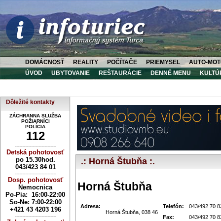
DOMÁCNOSŤ
REALITY
POČÍTAČE
PRIEMYSEL
AUTO-MOT
ÚVOD
UBYTOVANIE
REŠTAURÁCIE
DENNÉ MENU
KULTÚ
Dôležité kontakty
ZÁCHRANNA SLUŽBA
POŽIARNÍCI
POLÍCIA
112
----------------------------
Detská pohotovosť
po 15.30hod.
.: Horná Štubňa :.
043/423 84 01
----------------------------
Dosp. pohotovosť
Horná Štubňa
Nemocnica
Po-Pia: 16:00-22:00
So-Ne:
7:00-22:00
Adresa:
Telefón:
043/492 70 8
+421 43 4203 196
Horná Štubňa, 038 46
----------------------------
Fax:
043/492 70 8