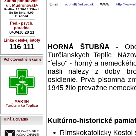
Zubná pohotovosť
Email:
ocuhstt@mt.psg.sk
WWW:
http://www.in
ul. Mudroňova14
Po-Pia: 16.30-19.15hod.
So-Ne-Svia: 9.00-
11.45hod.
----------------------------
Ped.- psych.
poradňa
043/430 20 21
----------------------------
Linka detskej istoty
116 111
HORNÁ ŠTUBŇA
- Obe
Turčianskych Teplíc. Náz
Pohotovostné lekárne
"felso" - horný a nemeckého
našli nálezy z doby bron
osídlenie. Prvá písomná zm
1945 žilo prevažne nemecké
MARTIN
Turčianske Teplice
Kultúrno-historické pamia
Kiná a divadlo
Rímskokatolícky Kostol 