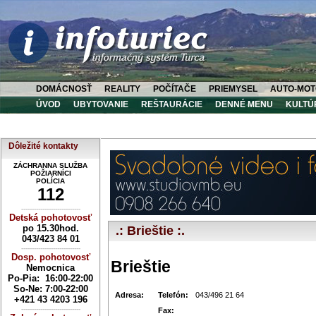
DOMÁCNOSŤ
REALITY
POČÍTAČE
PRIEMYSEL
AUTO-MOT
ÚVOD
UBYTOVANIE
REŠTAURÁCIE
DENNÉ MENU
KULTÚ
Dôležité kontakty
ZÁCHRANNA SLUŽBA
POŽIARNÍCI
POLÍCIA
112
----------------------------
Detská pohotovosť
po 15.30hod.
.: Brieštie :.
043/423 84 01
----------------------------
Dosp. pohotovosť
Brieštie
Nemocnica
Po-Pia: 16:00-22:00
So-Ne:
7:00-22:00
Adresa:
Telefón:
043/496 21 64
+421 43 4203 196
----------------------------
Fax: