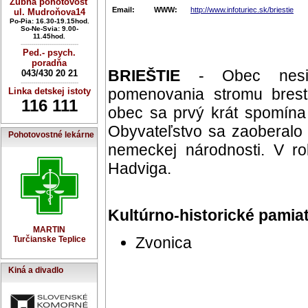
Zubná pohotovosť
Email:
WWW:
http://www.infoturiec.sk/briestie
ul. Mudroňova14
Po-Pia: 16.30-19.15hod.
So-Ne-Svia: 9.00-
11.45hod.
----------------------------
Ped.- psych.
poradňa
BRIEŠTIE
- Obec nesie 
043/430 20 21
----------------------------
pomenovania stromu brest
Linka detskej istoty
116 111
obec sa prvý krát spomína
Obyvateľstvo sa zaoberalo
Pohotovostné lekárne
nemeckej národnosti. V r
Hadviga.
Kultúrno-historické pamia
MARTIN
Zvonica
Turčianske Teplice
Kiná a divadlo