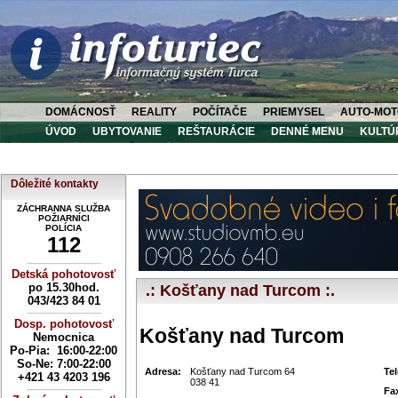
DOMÁCNOSŤ
REALITY
POČÍTAČE
PRIEMYSEL
AUTO-MOT
ÚVOD
UBYTOVANIE
REŠTAURÁCIE
DENNÉ MENU
KULTÚ
Dôležité kontakty
ZÁCHRANNA SLUŽBA
POŽIARNÍCI
POLÍCIA
112
----------------------------
Detská pohotovosť
po 15.30hod.
.: Košťany nad Turcom :.
043/423 84 01
----------------------------
Dosp. pohotovosť
Košťany nad Turcom
Nemocnica
Po-Pia: 16:00-22:00
So-Ne:
7:00-22:00
Adresa:
Košťany nad Turcom 64
Te
+421 43 4203 196
038 41
----------------------------
Fa