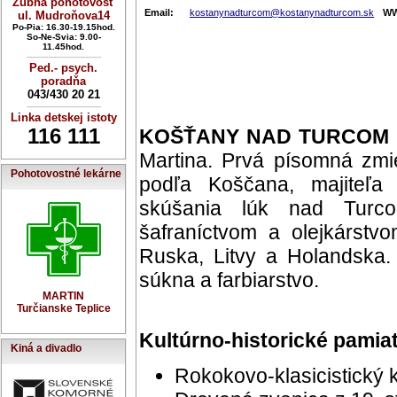
Zubná pohotovosť
Email:
kostanynadturcom@kostanynadturcom.sk
W
ul. Mudroňova14
Po-Pia: 16.30-19.15hod.
So-Ne-Svia: 9.00-
11.45hod.
----------------------------
Ped.- psych.
poradňa
043/430 20 21
----------------------------
Linka detskej istoty
116 111
KOŠŤANY NAD TURCOM
Martina. Prvá písomná zm
Pohotovostné lekárne
podľa Koščana, majiteľa
skúšania lúk nad Turco
šafraníctvom a olejkárst
Ruska, Litvy a Holandska. 
súkna a farbiarstvo.
MARTIN
Turčianske Teplice
Kultúrno-historické pamia
Kiná a divadlo
Rokokovo-klasicistický k