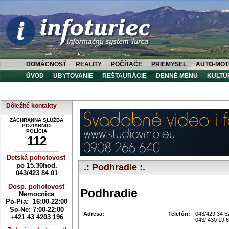
DOMÁCNOSŤ
REALITY
POČÍTAČE
PRIEMYSEL
AUTO-MOT
ÚVOD
UBYTOVANIE
REŠTAURÁCIE
DENNÉ MENU
KULTÚ
Dôležité kontakty
ZÁCHRANNA SLUŽBA
POŽIARNÍCI
POLÍCIA
112
----------------------------
Detská pohotovosť
po 15.30hod.
.: Podhradie :.
043/423 84 01
----------------------------
Dosp. pohotovosť
Podhradie
Nemocnica
Po-Pia: 16:00-22:00
So-Ne:
7:00-22:00
Adresa:
Telefón:
043/429 34 5
+421 43 4203 196
043/ 430 19 
----------------------------