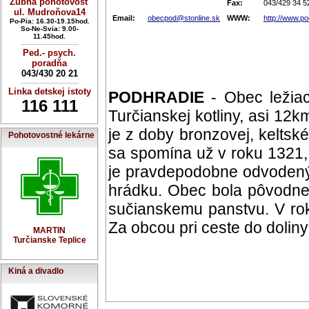
Zubná pohotovosť
Fax:
043/429 34 5
ul. Mudroňova14
Email:
obecpod@stonline.sk
WWW:
http://www.po
Po-Pia: 16.30-19.15hod.
So-Ne-Svia: 9.00-
11.45hod.
----------------------------
Ped.- psych.
poradňa
043/430 20 21
----------------------------
Linka detskej istoty
PODHRADIE
- Obec ležiac
116 111
Turčianskej kotliny, asi 12
je z doby bronzovej, keltsk
Pohotovostné lekárne
sa spomína už v roku 1321,
je pravdepodobne odvodený 
hrádku. Obec bola pôvodne
sučianskemu panstvu. V rok
Za obcou pri ceste do doliny
MARTIN
Turčianske Teplice
Kiná a divadlo