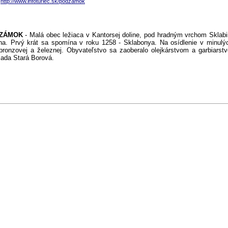
http://www.infoturiec.sk/podzamok
DZÁMOK
- Malá obec ležiaca v Kantorsej doline, pod hradným vrchom Sklab
na. Prvý krát sa spomína v roku 1258 - Sklabonya. Na osídlenie v minul
bronzovej a železnej. Obyvateľstvo sa zaoberalo olejkárstvom a garbiarst
sada Stará Borová.