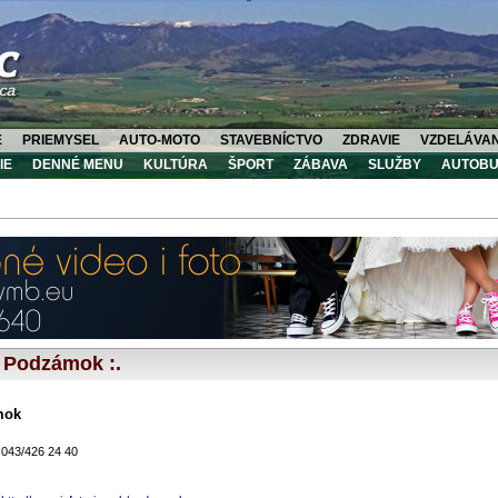
E
PRIEMYSEL
AUTO-MOTO
STAVEBNÍCTVO
ZDRAVIE
VZDELÁVAN
IE
DENNÉ MENU
KULTÚRA
ŠPORT
ZÁBAVA
SLUŽBY
AUTOBU
ý Podzámok :.
mok
043/426 24 40