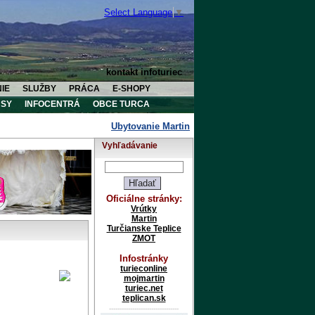
Select Language
▼
kontakt infoturiec
IE
SLUŽBY
PRÁCA
E-SHOPY
SY
INFOCENTRÁ
OBCE TURCA
Ubytovanie Martin
Ubytovanie Vrútky
Vyhľadávanie
Oficiálne stránky:
Vrútky
Martin
Turčianske Teplice
ZMOT
Infostránky
turieconline
mojmartin
turiec.net
teplican.sk
---------------------------------