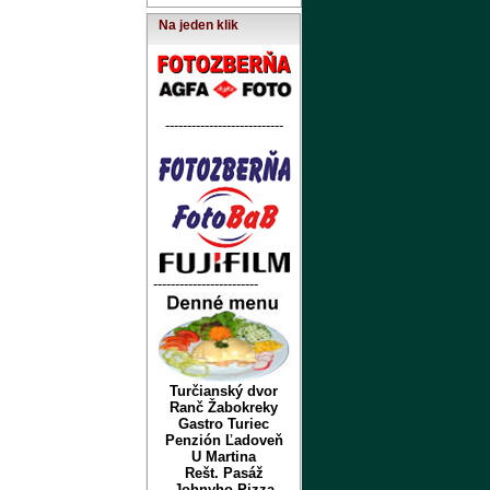
Na jeden klik
---------------------------
------------------------
Turčianský dvor
Ranč Žabokreky
Gastro Turiec
Penzión Ľadoveň
U Martina
Rešt. Pasáž
Johnyho Pizza