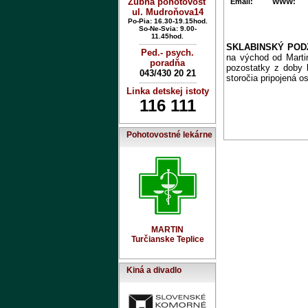
Zubná pohotovosť
Email:
WWW:
ul. Mudroňova14
Po-Pia: 16.30-19.15hod.
So-Ne-Svia: 9.00-
11.45hod.
----------------------------
SKLABINSKÝ PO
Ped.- psych.
na východ od Marti
poradňa
pozostatky z doby 
043/430 20 21
storočia pripojená o
----------------------------
Linka detskej istoty
116 111
Pohotovostné lekárne
MARTIN
Turčianske Teplice
Kiná a divadlo