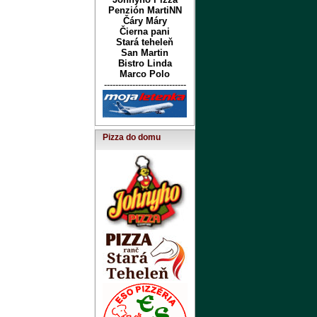
Penzión MartiNN
Čáry Máry
Čierna pani
Stará teheleň
San Martin
Bistro Linda
Marco Polo
-----------------------------
Pizza do domu