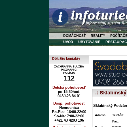
DOMÁCNOSŤ
REALITY
POČÍTAČ
ÚVOD
UBYTOVANIE
REŠTAURÁC
Dôležité kontakty
ZÁCHRANNA SLUŽBA
POŽIARNÍCI
POLÍCIA
112
----------------------------
Detská pohotovosť
po 15.30hod.
.: Sklabinsk
043/423 84 01
----------------------------
Dosp. pohotovosť
Sklabinský Podzá
Nemocnica
Po-Pia: 16:00-22:00
Adresa:
Telefón:
So-Ne:
7:00-22:00
+421 43 4203 196
Fax:
----------------------------