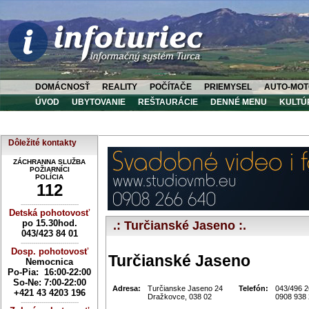
DOMÁCNOSŤ
REALITY
POČÍTAČE
PRIEMYSEL
AUTO-MOT
ÚVOD
UBYTOVANIE
REŠTAURÁCIE
DENNÉ MENU
KULTÚ
Dôležité kontakty
ZÁCHRANNA SLUŽBA
POŽIARNÍCI
POLÍCIA
112
----------------------------
Detská pohotovosť
po 15.30hod.
.: Turčianské Jaseno :.
043/423 84 01
----------------------------
Dosp. pohotovosť
Turčianské Jaseno
Nemocnica
Po-Pia: 16:00-22:00
So-Ne:
7:00-22:00
Adresa:
Turčianske Jaseno 24
Telefón:
043/496 2
+421 43 4203 196
Dražkovce, 038 02
0908 938
----------------------------