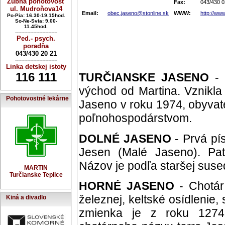
Zubná pohotovosť
Fax:
043/430 0
ul. Mudroňova14
Email:
obec.jaseno@stonline.sk
WWW:
http://ww
Po-Pia: 16.30-19.15hod.
So-Ne-Svia: 9.00-
11.45hod.
----------------------------
Ped.- psych.
poradňa
043/430 20 21
----------------------------
Linka detskej istoty
116 111
TURČIANSKE JASENO
- 
východ od Martina. Vznikl
Pohotovostné lekárne
Jaseno v roku 1974, obyvate
poľnohospodárstvom.
DOLNÉ JASENO
- Prvá pí
Jesen (Malé Jaseno). Pat
Názov je podľa staršej sus
MARTIN
Turčianske Teplice
HORNÉ JASENO
- Chotár
železnej, keltské osídlenie,
Kiná a divadlo
zmienka je z roku 127