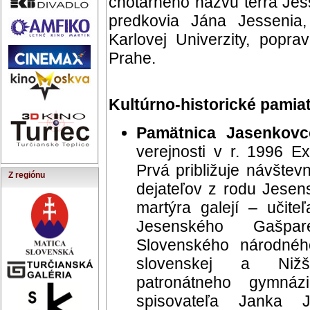
chotárneho názvu terra Jes
predkovia Jána Jessenia, 
Karlovej Univerzity, pop
Prahe.
Kultúrno-historické pamia
Pamätnica Jasenkovc
verejnosti v r. 1996 E
Prvá približuje návštev
Z regiónu
dejateľov z rodu Jesen
martýra galejí – učite
Jesenského Gašpar
Slovenského národnéh
slovenskej a Nižši
patronátneho gymnáz
spisovateľa Janka 