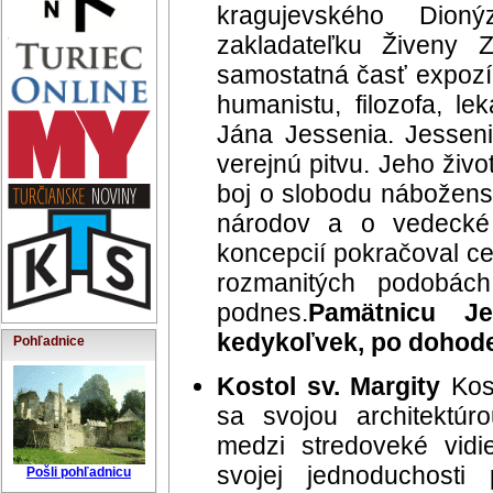
kragujevského Dion
zakladateľku Živeny 
samostatná časť expozíc
humanistu, filozofa, l
Jána Jessenia. Jesseni
verejnú pitvu. Jeho živ
boj o slobodu nábožens
národov a o vedecké
koncepcií pokračoval ce
rozmanitých podobách
podnes.
Pamätnicu Je
kedykoľvek, po dohode
Pohľadnice
Kostol sv. Margity
Kost
sa svojou architektú
medzi stredoveké vidie
svojej jednoduchosti
Pošli pohľadnicu