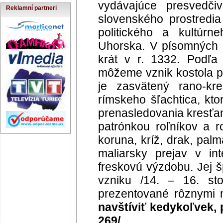
vydávajúce presvedči
Reklamní partneri
slovenského prostredi
politického a kultúrn
Uhorska. V písomných 
krát v r. 1332. Podľa 
môžeme vznik kostola po
je zasvätený rano-kre
rímskeho šľachtica, kto
prenasledovania kresťa
patrónkou roľníkov a ro
koruna, kríž, drak, pal
maliarsky prejav v int
freskovú výzdobu. Jej š
vzniku /14. – 16. sto
prezentované rôznymi m
navštíviť kedykoľvek,
269/