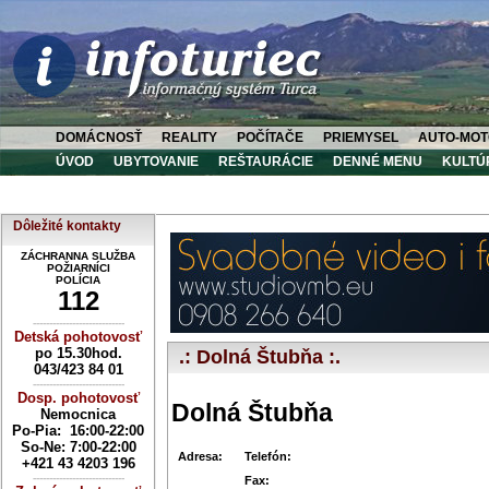
DOMÁCNOSŤ
REALITY
POČÍTAČE
PRIEMYSEL
AUTO-MOT
ÚVOD
UBYTOVANIE
REŠTAURÁCIE
DENNÉ MENU
KULTÚ
Dôležité kontakty
ZÁCHRANNA SLUŽBA
POŽIARNÍCI
POLÍCIA
112
----------------------------
Detská pohotovosť
po 15.30hod.
.: Dolná Štubňa :.
043/423 84 01
----------------------------
Dosp. pohotovosť
Dolná Štubňa
Nemocnica
Po-Pia: 16:00-22:00
So-Ne:
7:00-22:00
Adresa:
Telefón:
+421 43 4203 196
----------------------------
Fax: