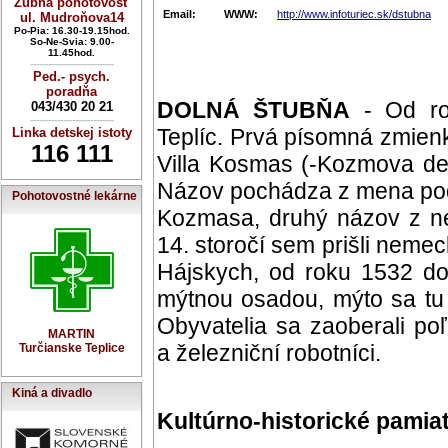
Zubná pohotovosť
Email:
WWW:
http://www.infoturiec.sk/dstubna
ul. Mudroňova14
Po-Pia: 16.30-19.15hod.
So-Ne-Svia: 9.00-
11.45hod.
----------------------------
Ped.- psych.
poradňa
DOLNÁ ŠTUBŇA
- Od ro
043/430 20 21
----------------------------
Teplíc. Prvá písomná zmien
Linka detskej istoty
116 111
Villa Kosmas (-Kozmova de
Názov pochádza z mena podľ
Pohotovostné lekárne
Kozmasa, druhý názov z ne
14. storočí sem prišli nemeck
Hájskych, od roku 1532 do
mýtnou osadou, mýto sa tu
Obyvatelia sa zaoberali po
MARTIN
a železniční robotníci.
Turčianske Teplice
Kiná a divadlo
Kultúrno-historické pamia