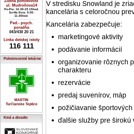
Zubná pohotovosť
V stredisku Snowland je zria
ul. Mudroňova14
Po-Pia: 16.30-19.15hod.
kancelária s celoročnou pre
So-Ne-Svia: 9.00-
11.45hod.
----------------------------
Kancelária zabezpečuje:
Ped.- psych.
poradňa
043/430 20 21
marketingové aktivity
----------------------------
Linka detskej istoty
116 111
podávanie informácií
Pohotovostné lekárne
organizovanie rôznych p
charakteru
rezervácie
predaj suvenírov, máp
MARTIN
Turčianske Teplice
požičiavanie športových 
Kiná a divadlo
ďalšie služby pre širokú 