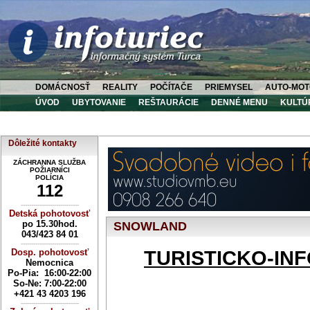
DOMÁCNOSŤ
REALITY
POČÍTAČE
PRIEMYSEL
AUTO-MOT
ÚVOD
UBYTOVANIE
REŠTAURÁCIE
DENNÉ MENU
KULTÚ
Dôležité kontakty
ZÁCHRANNA SLUŽBA
POŽIARNÍCI
POLÍCIA
112
----------------------------
Detská pohotovosť
po 15.30hod.
SNOWLAND
043/423 84 01
----------------------------
Dosp. pohotovosť
TURISTICKO-IN
Nemocnica
Po-Pia: 16:00-22:00
So-Ne:
7:00-22:00
+421 43 4203 196
----------------------------