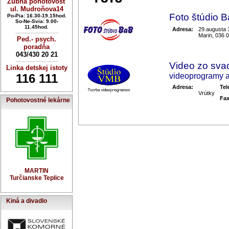
Zubná pohotovosť
ul. Mudroňova14
Foto štúdio B
Po-Pia: 16.30-19.15hod.
So-Ne-Svia: 9.00-
11.45hod.
Adresa:
29.augusta
----------------------------
Marin, 036 
Ped.- psych.
poradňa
043/430 20 21
----------------------------
Video zo sva
Linka detskej istoty
116 111
videoprogramy 
Adresa:
Tel
Vrútky
Fax
Pohotovostné lekárne
MARTIN
Turčianske Teplice
Kiná a divadlo