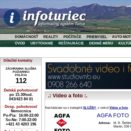
DOMÁCNOSŤ
REALITY
POČÍTAČE
PRIEMYSEL
AUTO-MOT
ÚVOD
UBYTOVANIE
REŠTAURÁCIE
DENNÉ MENU
KULTÚ
Dôležité kontakty
ZÁCHRANNA SLUŽBA
POŽIARNÍCI
POLÍCIA
112
----------------------------
Detská pohotovosť
po 15.30hod.
.: Video a foto :.
043/423 84 01
----------------------------
Dosp. pohotovosť
Nachádzate sa v kategórii
SLUŽBY
, v sekcii
Video a foto
.
Nemocnica
AGFA FOTO
Po-Pia: 16:00-22:00
So-Ne:
7:00-22:00
Adresa:
M. R. Štefán
+421 43 4203 196
Martin, 036 
----------------------------