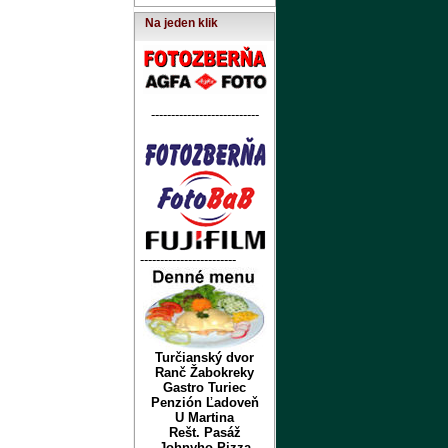
Na jeden klik
---------------------------
------------------------
Turčianský dvor
Ranč Žabokreky
Gastro Turiec
Penzión Ľadoveň
U Martina
Rešt. Pasáž
Johnyho Pizza