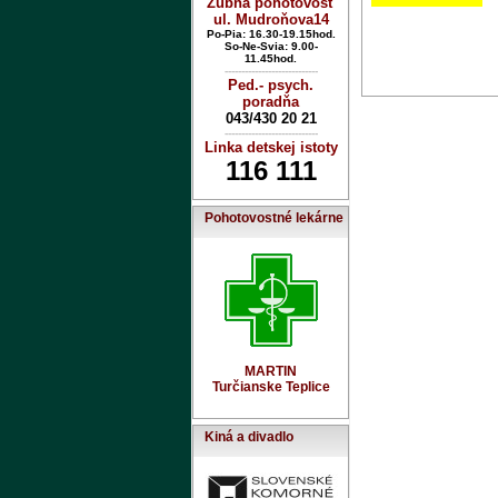
Zubná pohotovosť
ul. Mudroňova14
Po-Pia: 16.30-19.15hod.
So-Ne-Svia: 9.00-
11.45hod.
----------------------------
Ped.- psych.
poradňa
043/430 20 21
----------------------------
Linka detskej istoty
116 111
Pohotovostné lekárne
MARTIN
Turčianske Teplice
Kiná a divadlo