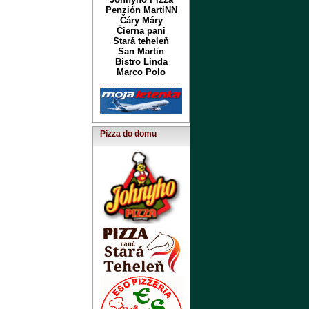
Penzión MartiNN
Čáry Máry
Čierna pani
Stará teheleň
San Martin
Bistro Linda
Marco Polo
-----------------------------
Pizza do domu