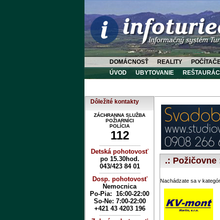
DOMÁCNOSŤ
REALITY
POČÍTAČ
ÚVOD
UBYTOVANIE
REŠTAURÁC
Dôležité kontakty
ZÁCHRANNA SLUŽBA
POŽIARNÍCI
POLÍCIA
112
----------------------------
Detská pohotovosť
po 15.30hod.
.: Požičovne 
043/423 84 01
----------------------------
Dosp. pohotovosť
Nachádzate sa v kategór
Nemocnica
Po-Pia: 16:00-22:00
So-Ne:
7:00-22:00
+421 43 4203 196
----------------------------