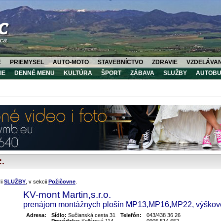
E
PRIEMYSEL
AUTO-MOTO
STAVEBNÍCTVO
ZDRAVIE
VZDELÁVAN
IE
DENNÉ MENU
KULTÚRA
ŠPORT
ZÁBAVA
SLUŽBY
AUTOBU
:.
ii
SLUŽBY
, v sekcii
Požičovne
.
KV-mont Martin,s.r.o.
prenájom montážnych plošín MP13,MP16,MP22, výškov
Adresa:
Sídlo:
Sučianská cesta 31
Telefón:
043/438 36 26