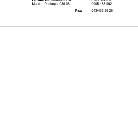
Prevádzka:
Kollárová 114
0905 514 652
Martin - Priekopa, 036 08
0905 433 992
Fax:
043/438 36 26