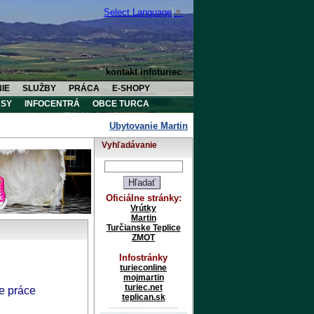
Select Language
▼
kontakt infoturiec
IE
SLUŽBY
PRÁCA
E-SHOPY
SY
INFOCENTRÁ
OBCE TURCA
Ubytovanie Martin
Ubytovanie Vrútky
U
Vyhľadávanie
Oficiálne stránky:
Vrútky
Martin
Turčianske Teplice
ZMOT
Infostránky
turieconline
mojmartin
turiec.net
e práce
teplican.sk
---------------------------------