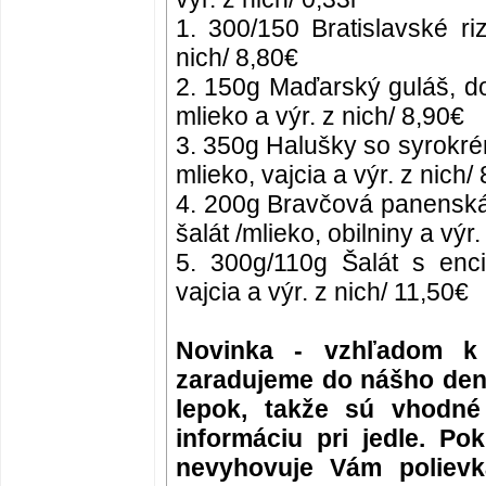
1. 300/150 Bratislavské ri
nich/ 8,80€
2. 150g Maďarský guláš, do
mlieko a výr. z nich/ 8,90€
3. 350g Halušky so syrokré
mlieko, vajcia a výr. z nich/
4. 200g Bravčová panenská
šalát /mlieko, obilniny a výr
5. 300g/110g Šalát s enci
vajcia a výr. z nich/ 11,50€
Novinka - vzhľadom k 
zaradujeme do nášho den
lepok, takže sú vhodné 
informáciu pri jedle. Po
nevyhovuje Vám poliev