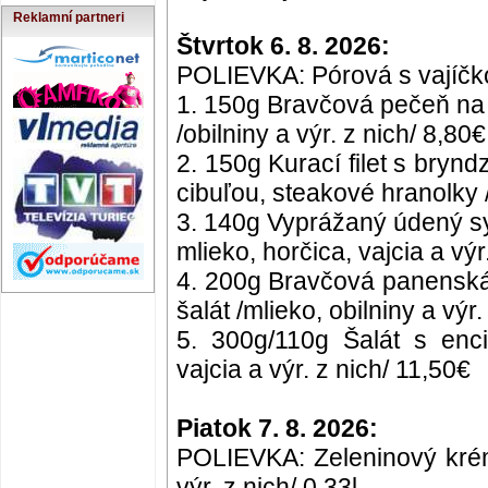
Reklamní partneri
Štvrtok 6. 8. 2026:
POLIEVKA: Pórová s vajíčkom 
1. 150g Bravčová pečeň na 
/obilniny a výr. z nich/ 8,80€
2. 150g Kurací filet s bryn
cibuľou, steakové hranolky /
3. 140g Vyprážaný údený syr
mlieko, horčica, vajcia a výr
4. 200g Bravčová panenská
šalát /mlieko, obilniny a výr
5. 300g/110g Šalát s enci
vajcia a výr. z nich/ 11,50€
Piatok 7. 8. 2026:
POLIEVKA: Zeleninový krém 
výr. z nich/ 0,33l