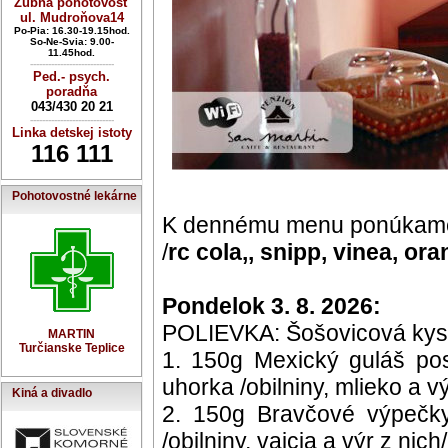
Zubná pohotovosť
ul. Mudroňova14
Po-Pia: 16.30-19.15hod.
So-Ne-Svia: 9.00-
11.45hod.
----------------------------
Ped.- psych.
poradňa
043/430 20 21
----------------------------
Linka detskej istoty
116 111
Pohotovostné lekárne
K dennému menu ponúkame
/
rc cola,, snipp, vinea, oran
Pondelok 3. 8. 2026:
POLIEVKA: Šošovicová kyslá /
MARTIN
Turčianske Teplice
1. 150g Mexický guláš po
uhorka /obilniny, mlieko a vý
Kiná a divadlo
2. 150g Bravčové výpečky
/obilniny, vajcia a výr z nich