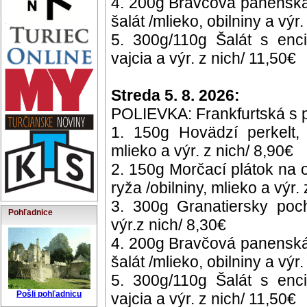
4. 200g Bravčová panenská
šalát /mlieko, obilniny a výr
5. 300g/110g Šalát s enci
vajcia a výr. z nich/ 11,50€
Streda 5. 8. 2026:
POLIEVKA: Frankfurtská s pá
1. 150g Hovädzí perkelt, 
mlieko a výr. z nich/ 8,90€
2. 150g Morčací plátok na
ryža /obilniny, mlieko a výr.
3. 300g Granatiersky poch
Pohľadnice
výr.z nich/ 8,30€
4. 200g Bravčová panenská
šalát /mlieko, obilniny a výr
5. 300g/110g Šalát s enci
Pošli pohľadnicu
vajcia a výr. z nich/ 11,50€