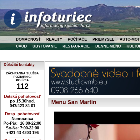
DOMÁCNOSŤ
REALITY
POČÍTAČE
PRIEMYSEL
AUTO-MOT
ÚVOD
UBYTOVANIE
REŠTAURÁCIE
DENNÉ MENU
KULTÚ
Dôležité kontakty
ZÁCHRANNA SLUŽBA
POŽIARNÍCI
POLÍCIA
112
----------------------------
Detská pohotovosť
po 15.30hod.
Menu San Martin
043/423 84 01
----------------------------
Dosp. pohotovosť
Nemocnica
Po-Pia: 16:00-22:00
So-Ne:
7:00-22:00
+421 43 4203 196
----------------------------