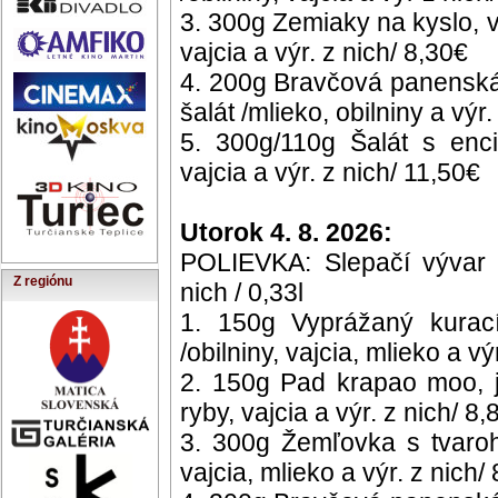
3. 300g Zemiaky na kyslo, vo
vajcia a výr. z nich/ 8,30€
4. 200g Bravčová panenská
šalát /mlieko, obilniny a výr
5. 300g/110g Šalát s enci
vajcia a výr. z nich/ 11,50€
Utorok 4. 8. 2026:
POLIEVKA: Slepačí vývar s
Z regiónu
nich / 0,33l
1. 150g Vyprážaný kurací
/obilniny, vajcia, mlieko a vý
2. 150g Pad krapao moo, j
ryby, vajcia a výr. z nich/ 8,
3. 300g Žemľovka s tvaroh
vajcia, mlieko a výr. z nich/