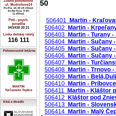
Zubná pohotovosť
50
ul. Mudroňova14
Po-Pia: 16.30-19.15hod.
So-Ne-Svia: 9.00-
11.45hod.
----------------------------
506401
Martin - Kraľova
Ped.- psych.
poradňa
506402
Martin - Krpeľan
043/430 20 21
----------------------------
506403
Martin - Turany -
Linka detskej istoty
116 111
506404
Martin - Sučany
506405
Martin - Sučany 
Pohotovostné lekárne
506406
Martin - Sučany 
506407
Martin - Turčian
506408
Martin - Trnovo -
506409
Martin - Belá,Dul
506410
Martin - Príbovce
MARTIN
506411
Martin - Kláštor 
Turčianske Teplice
506412
Kláštor pod Znie
Kiná a divadlo
506413
Martin - Slovens
506414
Martin - Malý Čep