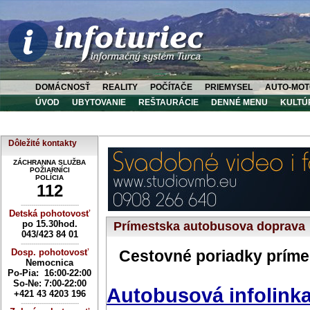
DOMÁCNOSŤ
REALITY
POČÍTAČE
PRIEMYSEL
AUTO-MOT
ÚVOD
UBYTOVANIE
REŠTAURÁCIE
DENNÉ MENU
KULTÚ
Dôležité kontakty
ZÁCHRANNA SLUŽBA
POŽIARNÍCI
POLÍCIA
112
----------------------------
Detská pohotovosť
po 15.30hod.
Prímestska autobusova doprava
043/423 84 01
----------------------------
Dosp. pohotovosť
Cestovné poriadky prímes
Nemocnica
Po-Pia: 16:00-22:00
So-Ne:
7:00-22:00
Autobusová infolinka
+421 43 4203 196
----------------------------