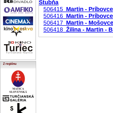
Štubňa
506415
Martin - Príbovc
506416
Martin - Príbovce
506417
Martin - Mošovce
506418
Žilina - Martin -
Z regiónu