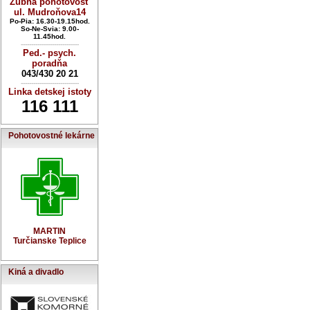
Zubná pohotovosť
ul. Mudroňova14
Po-Pia: 16.30-19.15hod.
So-Ne-Svia: 9.00-
11.45hod.
----------------------------
Ped.- psych.
poradňa
043/430 20 21
----------------------------
Linka detskej istoty
116 111
Pohotovostné lekárne
MARTIN
Turčianske Teplice
Kiná a divadlo