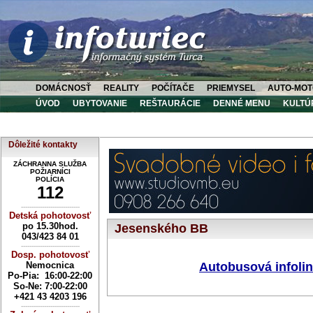
DOMÁCNOSŤ
REALITY
POČÍTAČE
PRIEMYSEL
AUTO-MOT
ÚVOD
UBYTOVANIE
REŠTAURÁCIE
DENNÉ MENU
KULTÚ
Dôležité kontakty
ZÁCHRANNA SLUŽBA
POŽIARNÍCI
POLÍCIA
112
----------------------------
Detská pohotovosť
po 15.30hod.
Jesenského BB
043/423 84 01
----------------------------
Dosp. pohotovosť
Nemocnica
Autobusová infolin
Po-Pia: 16:00-22:00
So-Ne:
7:00-22:00
+421 43 4203 196
----------------------------