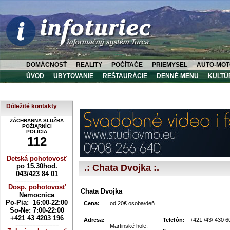
DOMÁCNOSŤ
REALITY
POČÍTAČE
PRIEMYSEL
AUTO-MOT
ÚVOD
UBYTOVANIE
REŠTAURÁCIE
DENNÉ MENU
KULTÚ
Dôležité kontakty
ZÁCHRANNA SLUŽBA
POŽIARNÍCI
POLÍCIA
112
----------------------------
Detská pohotovosť
po 15.30hod.
.: Chata Dvojka :.
043/423 84 01
----------------------------
Dosp. pohotovosť
Chata Dvojka
Nemocnica
Po-Pia: 16:00-22:00
Cena:
od 20€ osoba/deň
So-Ne:
7:00-22:00
+421 43 4203 196
Adresa:
Telefón:
+421 /43/ 430 6
----------------------------
Martinské hole,