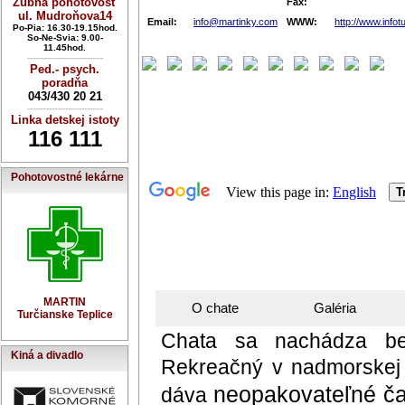
Zubná pohotovosť
Fax:
ul. Mudroňova14
Email:
info@martinky.com
WWW:
http://www.infot
Po-Pia: 16.30-19.15hod.
So-Ne-Svia: 9.00-
11.45hod.
----------------------------
Ped.- psych.
poradňa
043/430 20 21
----------------------------
Linka detskej istoty
116 111
Pohotovostné lekárne
MARTIN
Turčianske Teplice
Kiná a divadlo