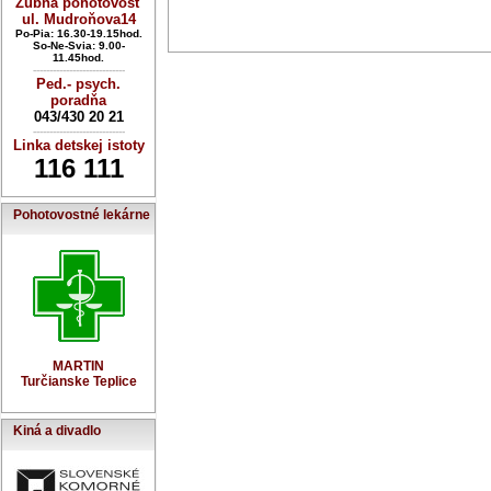
Zubná pohotovosť
ul. Mudroňova14
Po-Pia: 16.30-19.15hod.
So-Ne-Svia: 9.00-
11.45hod.
----------------------------
Ped.- psych.
poradňa
043/430 20 21
----------------------------
Linka detskej istoty
116 111
Pohotovostné lekárne
MARTIN
Turčianske Teplice
Kiná a divadlo