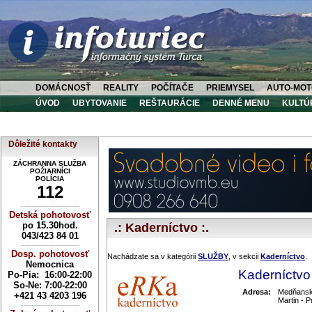
DOMÁCNOSŤ
REALITY
POČÍTAČE
PRIEMYSEL
AUTO-MOT
ÚVOD
UBYTOVANIE
REŠTAURÁCIE
DENNÉ MENU
KULTÚ
Dôležité kontakty
ZÁCHRANNA SLUŽBA
POŽIARNÍCI
POLÍCIA
112
----------------------------
Detská pohotovosť
po 15.30hod.
.: Kaderníctvo :.
043/423 84 01
----------------------------
Dosp. pohotovosť
Nachádzate sa v kategórii
SLUŽBY
, v sekcii
Kaderníctvo
.
Nemocnica
Kaderníctv
Po-Pia: 16:00-22:00
So-Ne:
7:00-22:00
Adresa:
Medňansk
+421 43 4203 196
Martin - P
----------------------------