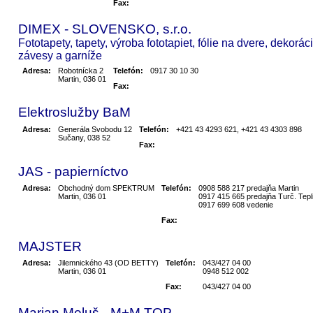
Fax:
DIMEX - SLOVENSKO, s.r.o.
Fototapety, tapety, výroba fototapiet, fólie na dvere, dekorác
závesy a garníže
Adresa:
Robotnícka 2
Telefón:
0917 30 10 30
Martin, 036 01
Fax:
Elektroslužby BaM
Adresa:
Generála Svobodu 12
Telefón:
+421 43 4293 621, +421 43 4303 898
Sučany, 038 52
Fax:
JAS - papierníctvo
Adresa:
Obchodný dom SPEKTRUM
Telefón:
0908 588 217 predajňa Martin
Martin, 036 01
0917 415 665 predajňa Turč. Tepl
0917 699 608 vedenie
Fax:
MAJSTER
Adresa:
Jilemnického 43 (OD BETTY)
Telefón:
043/427 04 00
Martin, 036 01
0948 512 002
Fax:
043/427 04 00
Marian Meluš - M+M TOP