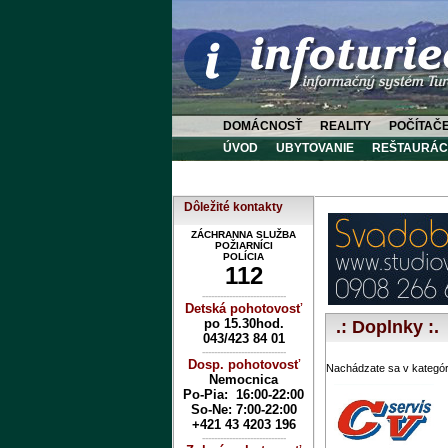
DOMÁCNOSŤ
REALITY
POČÍTAČ
ÚVOD
UBYTOVANIE
REŠTAURÁC
Dôležité kontakty
ZÁCHRANNA SLUŽBA
POŽIARNÍCI
POLÍCIA
112
----------------------------
Detská pohotovosť
po 15.30hod.
.: Doplnky :.
043/423 84 01
----------------------------
Dosp. pohotovosť
Nachádzate sa v kategór
Nemocnica
Po-Pia: 16:00-22:00
So-Ne:
7:00-22:00
+421 43 4203 196
----------------------------