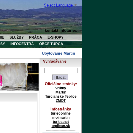
Select Language
▼
kontakt infoturiec
IE
SLUŽBY
PRÁCA
E-SHOPY
SY
INFOCENTRÁ
OBCE TURCA
Ubytovanie Martin
Ubytovanie Vrútky
Uby
Vyhľadávanie
Oficiálne stránky:
Vrútky
Martin
Turčianske Teplice
ZMOT
Infostránky
turieconline
mojmartin
turiec.net
teplican.sk
---------------------------------