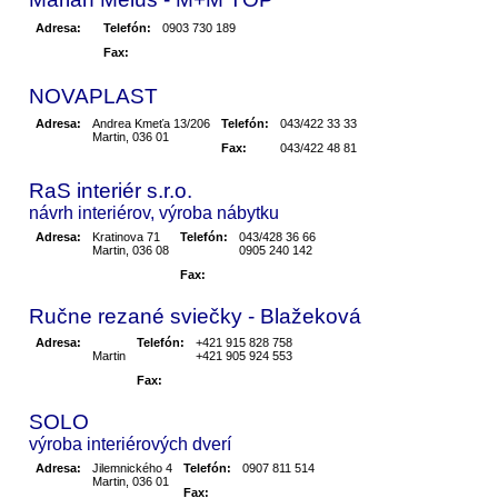
Adresa:
Telefón:
0903 730 189
Fax:
NOVAPLAST
Adresa:
Andrea Kmeťa 13/206
Telefón:
043/422 33 33
Martin, 036 01
Fax:
043/422 48 81
RaS interiér s.r.o.
návrh interiérov, výroba nábytku
Adresa:
Kratinova 71
Telefón:
043/428 36 66
Martin, 036 08
0905 240 142
Fax:
Ručne rezané sviečky - Blažeková
Adresa:
Telefón:
+421 915 828 758
Martin
+421 905 924 553
Fax:
SOLO
výroba interiérových dverí
Adresa:
Jilemnického 4
Telefón:
0907 811 514
Martin, 036 01
Fax: