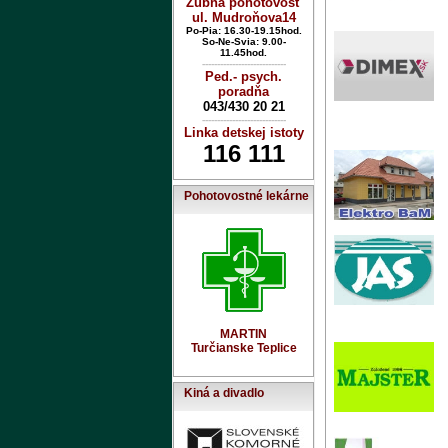
Zubná pohotovosť
ul. Mudroňova14
Po-Pia: 16.30-19.15hod.
So-Ne-Svia: 9.00-
11.45hod.
----------------------------
Ped.- psych.
poradňa
043/430 20 21
----------------------------
Linka detskej istoty
116 111
Pohotovostné lekárne
MARTIN
Turčianske Teplice
Kiná a divadlo