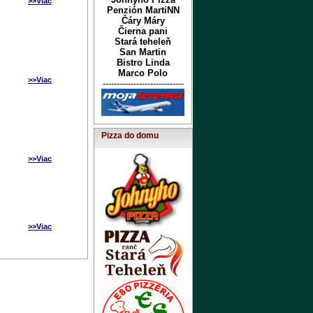
>>Viac
Penzión MartiNN
Čáry Máry
Čierna pani
Stará teheleň
San Martin
Bistro Linda
Marco Polo
>>Viac
-----------------------------
Pizza do domu
>>Viac
>>Viac