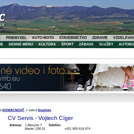
E
PRIEMYSEL
AUTO-MOTO
STAVEBNÍCTVO
ZDRAVIE
VZDELÁVAN
IE
DENNÉ MENU
KULTÚRA
ŠPORT
ZÁBAVA
SLUŽBY
AUTOBU
ii
DOMÁCNOSŤ
, v sekcii
Doplnky
.
CV Servis - Vojtech Cíger
Adresa:
J.Alexyho 7
Telefón:
Martin, 036 01
+421 905 618 974