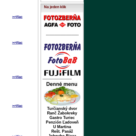
Na jeden klik
>>Viac
---------------------------
>>Viac
>>Viac
------------------------
>>Viac
Turčianský dvor
Ranč Žabokreky
Gastro Turiec
Penzión Ľadoveň
U Martina
Rešt. Pasáž
Johnyho Pizza