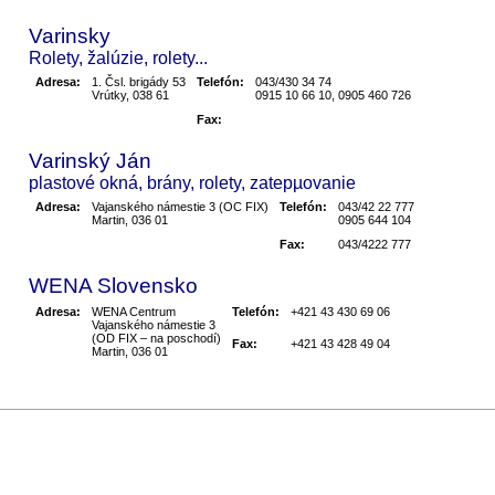
Varinsky
Rolety, žalúzie, rolety...
Adresa:
1. Čsl. brigády 53
Telefón:
043/430 34 74
Vrútky, 038 61
0915 10 66 10, 0905 460 726
Fax:
Varinský Ján
plastové okná, brány, rolety, zatepµovanie
Adresa:
Vajanského námestie 3 (OC FIX)
Telefón:
043/42 22 777
Martin, 036 01
0905 644 104
Fax:
043/4222 777
WENA Slovensko
Adresa:
WENA Centrum
Telefón:
+421 43 430 69 06
Vajanského námestie 3
(OD FIX – na poschodí)
Fax:
+421 43 428 49 04
Martin, 036 01