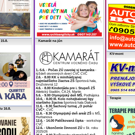
15.8.
Kamarát na jún
KV-mont
1.-5.6. - Počas ZÚ zavolaj si kamaráta
-
týždeň otvorených dverí CVČ CVČ
2.6. - 8.00 KK v minihádzanej
najmladšieho žiactva ZŠ
Športová hala,
Družstevná 12
4.6. - 8.00 Kinderiáda pre i. Stupeň ZŠ
Atletický štadión, ČA 24, Martin
5.6. - 9.00 Olympijský deň MŠ
, Podhájska
Terapie
10.6. - 8.00 III. Kolo nohejbalovej ligy
staršieho žiactva
športová hala Diaková
11.6. - 8.30 Šachový turnaj „O pohár
u 16.8.
CVČ“
, CVČ
11.6. - 8.30 Olympijský deň areál ZŠ
s MŠ,
Hurbanova
12.6. - 14.00 Paličkovaná čipka
- workshop
CVČ
12.6. - Ukončenie činnosti ZÚ
v šk. roku
2025/26