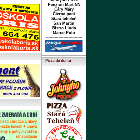
Penzión MartiNN
Čáry Máry
Čierna pani
Stará teheleň
San Martin
Bistro Linda
Marco Polo
-----------------------------
Pizza do domu