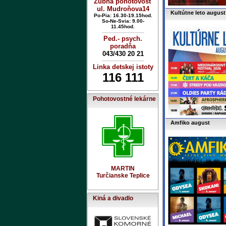
Zubná pohotovosť
ul. Mudroňova14
Kultútne leto august
Po-Pia: 16.30-19.15hod.
So-Ne-Svia: 9.00-
11.45hod.
----------------------------
Ped.- psych.
poradňa
043/430 20 21
----------------------------
Linka detskej istoty
116 111
Pohotovostné lekárne
Amfiko august
MARTIN
Turčianske Teplice
Kiná a divadlo