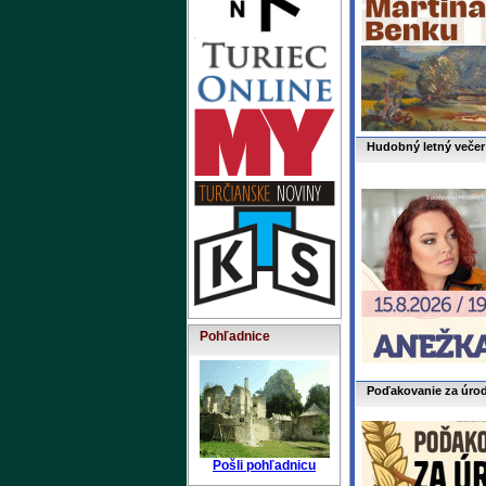
Hudobný letný večer 
Pohľadnice
Poďakovanie za úrod
Pošli pohľadnicu