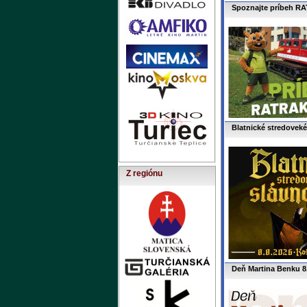
Spoznajte príbeh RA
Blatnické stredoveké 
Z regiónu
Deň Martina Benku 8.