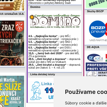
25.6. - 8.00 Turčiansky olympijský deň
(Slovensko v pohybe) Atletický štadi
Domino
Sluzby BOZP
ých striekačiek 15.8.
4.5. -„Najkrajšia lienka“
– pre MŠ (
netradičná výtvarná súťaž - výstava prác )
5.5. -„Najkrajšia lienka“
– pre ŠKD (
netradičná výtvarná súťaž - výstava prác)
DE-AQUA
6.5. -
„
Najkrajšia lienka
“ – pre DSS (
netradičná výtvarná súťaž - výstava prác )
15.5. -„Jarný beh detí 2026“
- pre deti MŠ,
ZŠ a gymnázia
28.5. -„Deti bicykel a doprava“
– dopravná
súťaž pre deti z MŠ vo Vrútkach
29.5. -„Deti bicykel a doprava“
– dopravná
súťaž pre žiakov 3. – 4. roč.ZŠ
Linka detskej istoty
Biorezonancia v
Používame coo
Súbory cookie a ďalšie