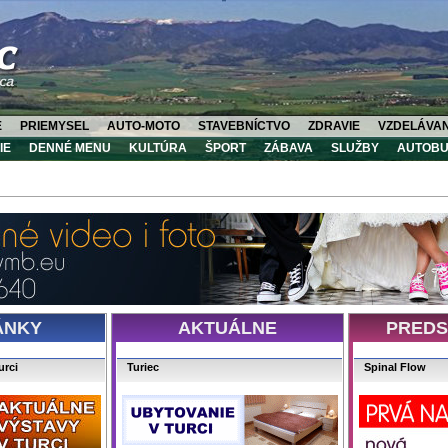
E
PRIEMYSEL
AUTO-MOTO
STAVEBNÍCTVO
ZDRAVIE
VZDELÁVAN
IE
DENNÉ MENU
KULTÚRA
ŠPORT
ZÁBAVA
SLUŽBY
AUTOBU
ÁNKY
AKTUÁLNE
PREDS
urci
Turiec
Spinal Flow