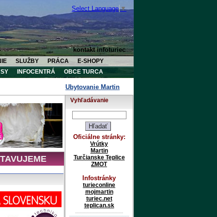
Select Language
▼
kontakt infoturiec
IE
SLUŽBY
PRÁCA
E-SHOPY
SY
INFOCENTRÁ
OBCE TURCA
Ubytovanie Martin
Ubytovanie Vrútky
Ubytov
Vyhľadávanie
Oficiálne stránky:
Vrútky
Martin
TAVUJEME
Turčianske Teplice
ZMOT
Infostránky
turieconline
mojmartin
turiec.net
teplican.sk
---------------------------------