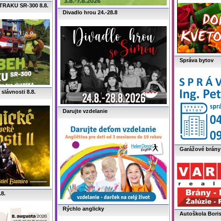
TRAKU SR-300 8.8.
Divadlo hrou 24.-28.8
Správa bytov
slávnosti 8.8.
Darujte vzdelanie
Garážové brán
8.
Rýchlo anglicky
Autoškola Bori