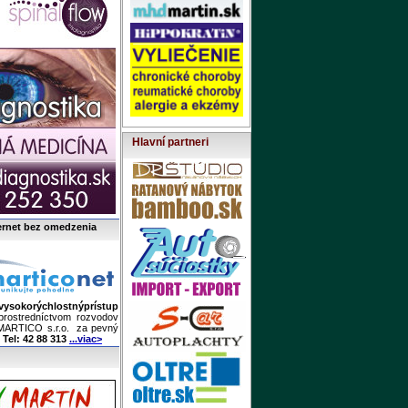
Hlavní partneri
ternet bez omedzenia
ysokorýchlostný
prístup
 prostredníctvom rozvodov
e MARTICO s.r.o. za pevný
.
Tel: 42 88 313
...viac>