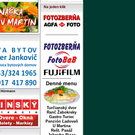
Na jeden klik
---------------------------
------------------------
y Hörmann
Turčianský dvor
Ranč Žabokreky
Gastro Turiec
Penzión Ľadoveň
U Martina
Rešt. Pasáž
s
Johnyho Pizza