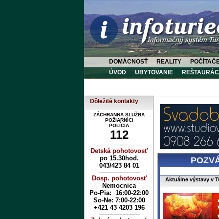
DOMÁCNOSŤ
REALITY
POČÍTAČ
ÚVOD
UBYTOVANIE
REŠTAURÁC
Dôležité kontakty
ZÁCHRANNA SLUŽBA
POŽIARNÍCI
POLÍCIA
112
----------------------------
Detská pohotovosť
po 15.30hod.
POZV
043/423 84 01
----------------------------
Dosp. pohotovosť
Aktuálne výstavy v T
Nemocnica
Po-Pia: 16:00-22:00
So-Ne:
7:00-22:00
+421 43 4203 196
----------------------------