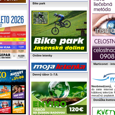
Bike park
Online letenky
Marticonet - in
Denný tábor 3.-7.8.
Neobmedzený, v
do siete internet
káblovej televízi
mesačný poplatok
Donáška kvetov