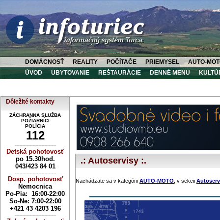
DOMÁCNOSŤ
REALITY
POČÍTAČE
PRIEMYSEL
AUTO-MOT
ÚVOD
UBYTOVANIE
REŠTAURÁCIE
DENNÉ MENU
KULTÚ
Dôležité kontakty
ZÁCHRANNA SLUŽBA
POŽIARNÍCI
POLÍCIA
112
----------------------------
Detská pohotovosť
po 15.30hod.
.: Autoservisy :.
043/423 84 01
----------------------------
Dosp. pohotovosť
Nachádzate sa v kategórii
AUTO-MOTO
, v sekcii
Autoserv
Nemocnica
Po-Pia: 16:00-22:00
So-Ne:
7:00-22:00
+421 43 4203 196
----------------------------