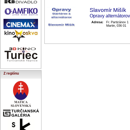
Slavomír Mišík
Opravy alternátorov
Adresa:
Fr. Partizánov 1
Martin, 036 01
Z regiónu