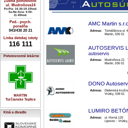
Zubná pohotovosť
ul. Mudroňova14
Po-Pia: 16.30-19.15hod.
So-Ne-Svia: 9.00-
11.45hod.
----------------------------
Ped.- psych.
AMC Martin s.r.o
poradňa
043/430 20 21
Adresa:
Tomášikova ul. 
Martin, 036 01
----------------------------
Linka detskej istoty
116 111
AUTOSERVIS 
autoservis
Pohotovostné lekárne
Adresa:
Mudroňova 21
Martin, 036 01
DONO Autoservi
Adresa:
Dielenská kružn
Vrútky, 038 61
MARTIN
Turčianske Teplice
LUMIRO BETÓN 
Kiná a divadlo
Adresa:
ul. Horná 120
Lipovec - Vrútky