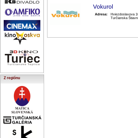
Vokurol
Adresa:
Hviezdoslavova 1
Turčianska Štiavn
Z regiónu