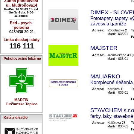
Zubná pohotovosť
F
ul. Mudroňova14
Po-Pia: 16.30-19.15hod.
DIMEX - SLOVEN
So-Ne-Svia: 9.00-
11.45hod.
Fototapety, tapety, v
----------------------------
Ped.- psych.
závesy a garníže
poradňa
Adresa:
Robotnícka 2
T
043/430 20 21
Martin, 036 01
----------------------------
F
Linka detskej istoty
116 111
MAJSTER
Adresa:
Jilemnického 43 
Pohotovostné lekárne
Martin, 036 01
MALIARKO
Komplexné riešenia 
Adresa:
Kernova 11
T
Martin, 036 01
F
MARTIN
Turčianske Teplice
STAVCHEM s.r.o
farby, laky, stavebn
Kiná a divadlo
Adresa:
Kollárova 73
T
Martin, 036 01
F