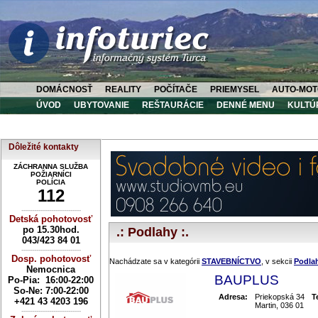
DOMÁCNOSŤ
REALITY
POČÍTAČE
PRIEMYSEL
AUTO-MOT
ÚVOD
UBYTOVANIE
REŠTAURÁCIE
DENNÉ MENU
KULTÚ
Dôležité kontakty
ZÁCHRANNA SLUŽBA
POŽIARNÍCI
POLÍCIA
112
----------------------------
Detská pohotovosť
po 15.30hod.
.: Podlahy :.
043/423 84 01
----------------------------
Dosp. pohotovosť
Nachádzate sa v kategórii
STAVEBNÍCTVO
, v sekcii
Podla
Nemocnica
BAUPLUS
Po-Pia: 16:00-22:00
So-Ne:
7:00-22:00
Adresa:
Priekopská 34
T
+421 43 4203 196
Martin, 036 01
----------------------------