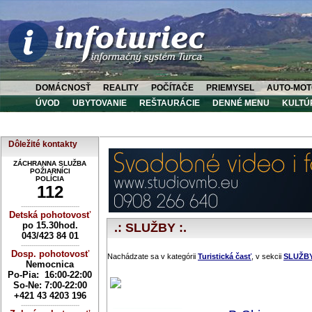
DOMÁCNOSŤ
REALITY
POČÍTAČE
PRIEMYSEL
AUTO-MOT
ÚVOD
UBYTOVANIE
REŠTAURÁCIE
DENNÉ MENU
KULTÚ
Dôležité kontakty
ZÁCHRANNA SLUŽBA
POŽIARNÍCI
POLÍCIA
112
----------------------------
Detská pohotovosť
po 15.30hod.
.: SLUŽBY :.
043/423 84 01
----------------------------
Dosp. pohotovosť
Nachádzate sa v kategórii
Turistická časť
, v sekcii
SLUŽB
Nemocnica
Po-Pia: 16:00-22:00
So-Ne:
7:00-22:00
+421 43 4203 196
----------------------------