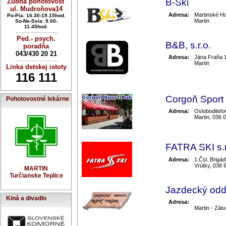
B-Ski
Zubná pohotovosť
ul. Mudroňova14
Adresa:
Martinské Ho
Po-Pia: 16.30-19.15hod.
Martin
So-Ne-Svia: 9.00-
11.45hod.
----------------------------
Ped.- psych.
B&B, s.r.o.
poradňa
043/430 20 21
Adresa:
Jána Fraňa 
----------------------------
Martin
Linka detskej istoty
116 111
Corgoň Sport
Pohotovostné lekárne
Adresa:
Osloboditeľo
Martin, 036 
FATRA SKI s.r
Adresa:
1.Čsl. Brigá
Vrútky, 038 
MARTIN
Turčianske Teplice
Jazdecký oddi
Kiná a divadlo
Adresa:
Martin - Zátu