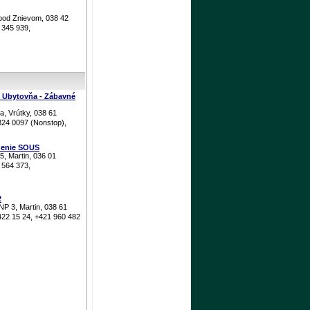
 pod Znievom, 038 42
 345 939,
 Ubytovňa - Zábavné
a, Vrútky, 038 61
324 0097 (Nonstop),
denie SOUS
, Martin, 036 01
 564 373,
2
NP 3, Martin, 038 61
422 15 24, +421 960 482