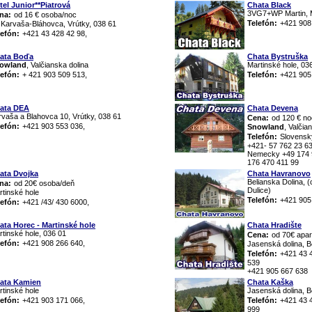
tel Junior**Piatrová
Chata Black
3VG7+WP Martin, M
na:
od 16 € osoba/noc
Telefón:
+421 908
. Karvaša-Bláhovca, Vrútky, 038 61
lefón:
+421 43 428 42 98,
ata Boďa
Chata Bystruška
owland
, Valčianska dolina
Martinské hole, 03
lefón:
+ 421 903 509 513,
Telefón:
+421 905
ata DEA
Chata Devena
rvaša a Blahovca 10, Vrútky, 038 61
Cena:
od 120 € no
lefón:
+421 903 553 036,
Snowland
, Valčia
Telefón:
Slovensk
+421- 57 762 23 6
Nemecky +49 174 9
176 470 411 99
ata Dvojka
Chata Havranovo
Belianska Dolina, 
na:
od 20€ osoba/deň
Dulice)
rtinské hole
Telefón:
+421 905
lefón:
+421 /43/ 430 6000,
ata Horec - Martinské hole
Chata Hradište
tinské hole, 036 01
Cena:
od 70€ apa
lefón:
+421 908 266 640,
Jasenská dolina, B
Telefón:
+421 43 
539
+421 905 667 638
ata Kamien
Chata Kaška
rtinské hole
Jasenská dolina, B
lefón:
+421 903 171 066,
Telefón:
+421 43 
999