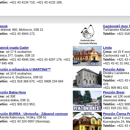
lefón:
+421 43 4134 719, +421 43 4132 189,
ienok
Gazdovský dvor 
 drienok 460, Mošovce, 038 21
Turčianske Kľačany
lefón:
+421 43 4944 172,
Telefón:
+421 918
atová osada Gader
Linda
na:
od 17 € osoba/noc
Cena:
od 15 € os
tnica 377, Gader, 038 15
Čachovský rad 1, V
lefón:
+421 43 4948 194, +421 43 4297 179, +421
Telefón:
+421 43 
7 845 409
+421 43 41 31 042
nzión a reštaurácia U MARTINA***
Penzión Adria
Diviaky-Lazianska 
na:
od 10 € osoba/noc
Teplice
ažkovce 6, Dražkovce, 038 02
Telefón:
+421 43 
lefón:
+421 918 368 670, +421 0908 234 694
479
+421 908 861 631
nzión Babia Hora
Penzión Brest
na:
od 30€
Cena:
od 12€ oso
senská dolina, 038 11
Jasenská dolina
lefón:
+421 905 813 953,
Telefón:
+421 908
+421 918 211 911,
nzión BURRA - Ubytovňa - Zábavné centrum
Penzión Čierna P
 Karola Kalocsaya, Vrútky, 038 61
Cena:
od 27 € os
lefón:
+421 43 324 0097 (Nonstop),
Kuzmányho 24, Mar
Telefón:
+421 43 