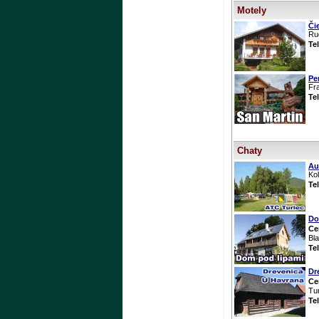
Motely
Či
Ru
Te
Pe
Fr
Te
Chaty
Au
Kol
Te
Do
Ce
Bla
Te
Dr
Ce
Tu
Te