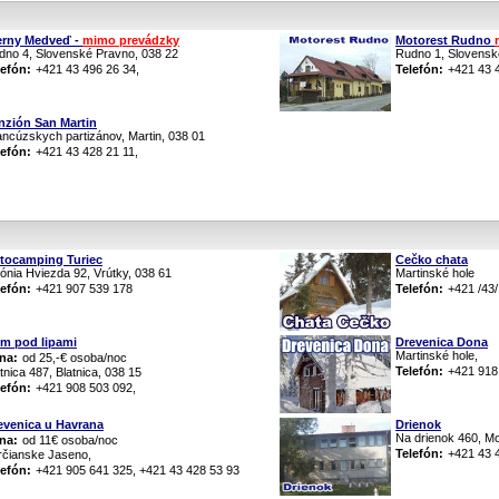
erny Medveď -
mimo prevádzky
Motorest Rudno
dno 4, Slovenské Pravno, 038 22
Rudno 1, Slovensk
lefón:
+421 43 496 26 34,
Telefón:
+421 43 
nzión San Martin
ancúzskych partizánov, Martin, 038 01
lefón:
+421 43 428 21 11,
tocamping Turiec
Cečko chata
ónia Hviezda 92, Vrútky, 038 61
Martinské hole
lefón:
+421 907 539 178
Telefón:
+421 /43/
m pod lipami
Drevenica Dona
Martinské hole,
na:
od 25,-€ osoba/noc
Telefón:
+421 918
tnica 487, Blatnica, 038 15
lefón:
+421 908 503 092,
evenica u Havrana
Drienok
Na drienok 460, M
na:
od 11€ osoba/noc
Telefón:
+421 43 
rčianske Jaseno,
lefón:
+421 905 641 325, +421 43 428 53 93