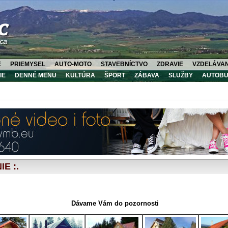
E
PRIEMYSEL
AUTO-MOTO
STAVEBNÍCTVO
ZDRAVIE
VZDELÁVAN
IE
DENNÉ MENU
KULTÚRA
ŠPORT
ZÁBAVA
SLUŽBY
AUTOBU
U
E :.
ci - Ubytovanie Martin - Ubytovanie Martinské hole - Ubytovanie Vrútky - Ubytovanie 
Dávame Vám do pozornosti