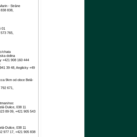
arin - Stráne
 838 838,
6 01
 573 765,
c/chata
nska dolina
y +421 908 160 444
3
41 39 48, Anglicky +49
(cca 9km od obce Belá-
 792 671,
rtman/noc
elá-Dulice, 038 11
423 89 09, +421 905 543
elá-Dulice, 038 11
42 977 17, +421 905 838