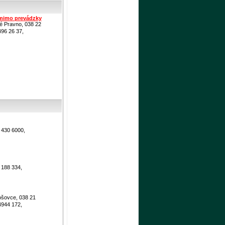
mimo prevádzky
é Pravno, 038 22
496 26 37,
 430 6000,
 188 334,
ošovce, 038 21
4944 172,