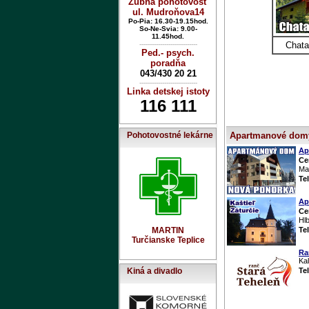
Zubná pohotovosť
ul. Mudroňova14
Po-Pia: 16.30-19.15hod.
So-Ne-Svia: 9.00-
11.45hod.
Chata
----------------------------
Ped.- psych.
poradňa
043/430 20 21
----------------------------
Linka detskej istoty
116 111
Apartmanové dom
Pohotovostné lekárne
Ap
Ce
Mar
Te
Ap
Ce
Hlb
Te
MARTIN
Turčianske Teplice
Ra
Ka
Te
Kiná a divadlo