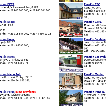
nzión DEER
Penzión ESO
owland
, Valčianská dolina, 038 35
Cena:
od 25 €
lefón:
+421 903 705 866, +421 948 644 700
Bystrička 235, Mar
Telefón:
+421 43 
189,
nzión Excell
Penzión Gitka
á 425, Belá
Cena:
od 20 € os
senská dolina
Hoskorná 69, Vrútk
38 11
Telefón:
+421 43 
lefón:
+421 918 587 002, +421 43 430 19 22
826
nzión Horec
Penzión Jarabina
cpaly, 038 12
Jasenská dolina, 0
lefón:
+421 43 4296 100,
Telefón:
+421 43 
360
+421 908 904 819
nzión Koras
Penzión Ľadoveň
ermova 2, Vrútky, 038 61
Daniela Michaelliho
lefón:
+421 43 428 6071,
Telefón:
00421 91
246-8
nzión Marco Polo
Penzión Martinn
rná Kružná 4, Vrútky, 038 61
Cena:
od 40 € os
lefón:
+421-43-42 85 151,
Ulica V. P. Tótha, 
Telefón:
+421 917
nzión Perun
mimo prevádzky
Penzión Pohoda
owland
, Valčianska dolina
Vrícko 278, Vrícko
lefón:
+421 43 4306 244, +421 911 262 656
Telefón:
+421 43 
906