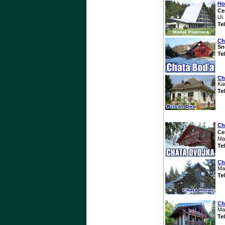
Ho
Ce
Ul
Te
Ch
Sn
Te
Ch
Ka
Te
Ch
Ce
Ma
Te
Ch
Mar
Te
Ch
Ma
Te