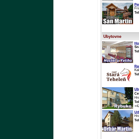
Pe
Fr
Te
Ubytovne
Ho
Sn
Te
Ra
Ka
Te
Ub
Ce
Hr
Te
+4
Ur
Hr
Te