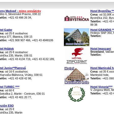
erny Medveď -
mimo prevádzky
Hotel Bystrička **
dno 4, Slovenské Pravno, 038 22
Cena:
od 32,00€ 
lefón:
+421 43 496 26 34,
Bystrička 152, Bys
Telefón:
+421 43 
99 38
tel Gader
Hotel GRANDIS **
Hrdinov SNP 350, M
na:
od 25 € osoba/noc
Telefón:
tnica 377, Blatnica, 038 15
lefón:
+421 908 907 466, +421 43 4948106
tel Hrádok
Hotel Impozant
Snowland
, Valčia
na:
od 25 € osoba/noc
Telefón:
trička 235, Martin, 036 01
lefón:
+421 43 4134 719, +421 43 4132 189,
tel Junior**Piatrová
Hotel Martinské h
na:
od 16 € osoba/noc
Cena:
od 35 € os
. Karvaša-Bláhovca, Vrútky, 038 61
Martinské hole,
lefón:
+421 43 428 42 98,
Telefón:
+421 0905
tel TURIEC ****
Hotel Victoria****
V. Žingora 9820, Ma
na:
od 60 €
Telefón:
+421 43 
Sokolíka 2, Martin - Centrum, 036 01
lefón:
+421 43 401 20 77,
nzión ESO
na:
od 25 €
trička 235, Martin