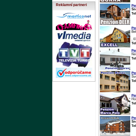
Reklamní partneri
Pe
Sn
Te
Pe
Bel
Ja
, 0
Te
Pe
Ne
Te
Pe
Šv
Te
Pe
Ho
Te
Pe
Sn
Te