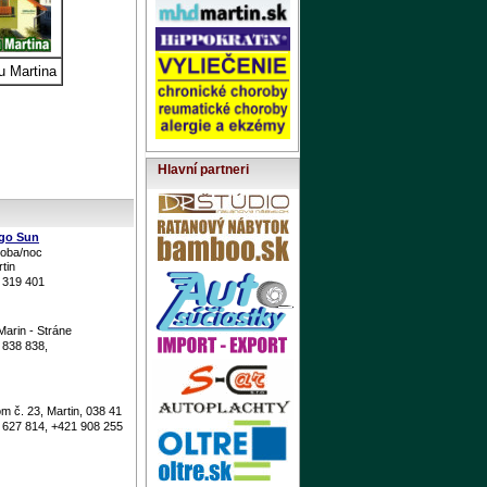
u Martina
Hlavní partneri
go Sun
soba/noc
tin
 319 401
arin - Stráne
 838 838,
 č. 23, Martin, 038 41
 627 814, +421 908 255