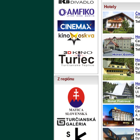
Hotely
Či
Ru
Te
Ho
Ce
Bla
Te
Ho
Ce
Bys
Te
Z regiónu
Ho
Ce
Ul
Te
Ho
Ce
A. 
Te
Pe
Ce
Bys