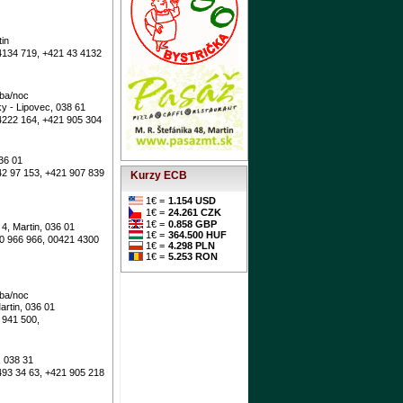
tin
4134 719, +421 43 4132
oba/noc
y - Lipovec, 038 61
4222 164, +421 905 304
36 01
42 97 153, +421 907 839
Kurzy ECB
1€ =
1.154 USD
1€ =
24.261 CZK
1€ =
0.858 GBP
 4, Martin, 036 01
1€ =
364.500 HUF
0 966 966, 00421 4300
1€ =
4.298 PLN
1€ =
5.253 RON
oba/noc
Martin, 036 01
 941 500,
, 038 31
493 34 63, +421 905 218