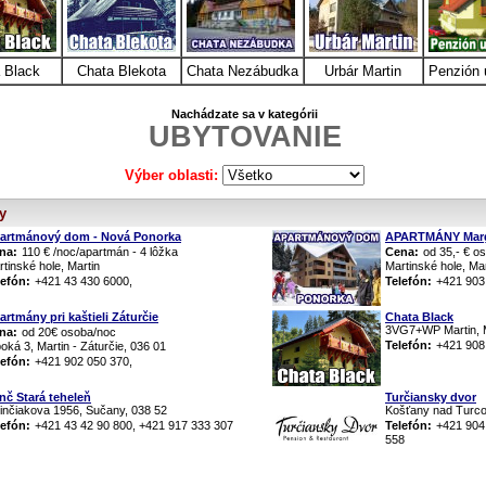
 Black
Chata Blekota
Chata Nezábudka
Urbár Martin
Penzión 
Nachádzate sa v kategórii
UBYTOVANIE
Výber oblasti:
y
artmánový dom - Nová Ponorka
APARTMÁNY Mar
na:
110 € /noc/apartmán - 4 lôžka
Cena:
od 35,- € o
tinské hole, Martin
Martinské hole, Mar
lefón:
+421 43 430 6000,
Telefón:
+421 903
artmány pri kaštieli Záturčie
Chata Black
3VG7+WP Martin, M
na:
od 20€ osoba/noc
Telefón:
+421 908
oká 3, Martin - Záturčie, 036 01
lefón:
+421 902 050 370,
nč Stará teheleň
Turčiansky dvor
linčiakova 1956, Sučany, 038 52
Košťany nad Turcom
lefón:
+421 43 42 90 800, +421 917 333 307
Telefón:
+421 904
558