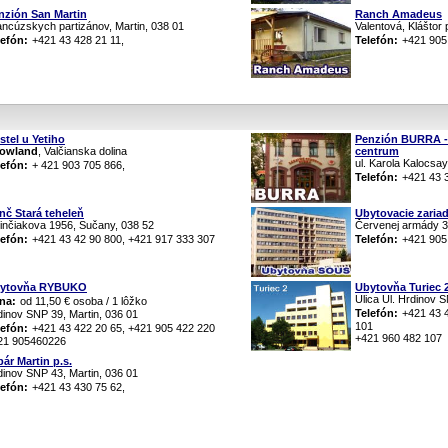
nzión San Martin
Ranch Amadeus
ancúzskych partizánov, Martin, 038 01
Valentová, Kláštor
lefón:
+421 43 428 21 11,
Telefón:
+421 905
stel u Yetiho
Penzión BURRA -
owland
, Valčianska dolina
centrum
ul. Karola Kalocsay
lefón:
+ 421 903 705 866,
Telefón:
+421 43 
nč Stará teheleň
Ubytovacie zaria
linčiakova 1956, Sučany, 038 52
Červenej armády 35
lefón:
+421 43 42 90 800, +421 917 333 307
Telefón:
+421 905
ytovňa RYBUKO
Ubytovňa Turiec 
Ulica Ul. Hrdinov S
na:
od 11,50 € osoba / 1 lôžko
Telefón:
+421 43 
dinov SNP 39, Martin, 036 01
101
lefón:
+421 43 422 20 65, +421 905 422 220
+421 960 482 107
21 905460226
bár Martin p.s.
dinov SNP 43, Martin, 036 01
lefón:
+421 43 430 75 62,