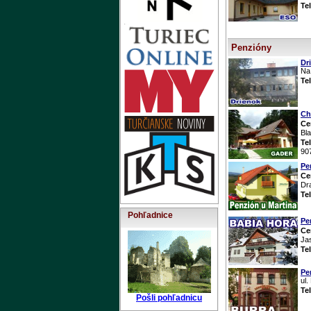
Te
Penzióny
Dr
Na
Te
Ch
Ce
Bla
Te
90
Pe
Ce
Dr
Te
Pohľadnice
Pe
Ce
Ja
Te
Pe
ul.
Te
Pošli pohľadnicu