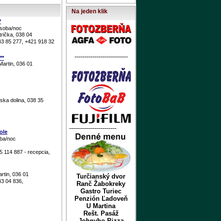
Na jeden klik
*
osoba/noc
trička, 038 04
43 85 277, +421 918 32
---------------------------
**
artin, 036 01
nska dolina, 038 35
------------------------
ole
oba/noc
 114 887 - recepcia,
rtin, 036 01
Turčianský dvor
43 04 836,
Ranč Žabokreky
Gastro Turiec
Penzión Ľadoveň
U Martina
Rešt. Pasáž
Johnyho Pizza