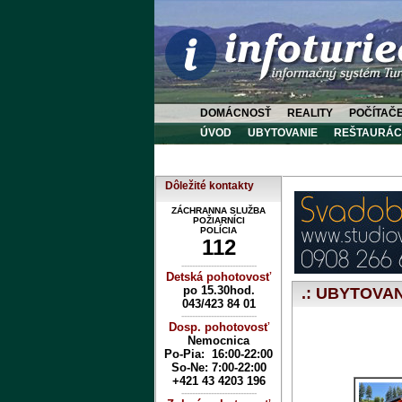
DOMÁCNOSŤ
REALITY
POČÍTAČ
ÚVOD
UBYTOVANIE
REŠTAURÁC
Dôležité kontakty
ZÁCHRANNA SLUŽBA
POŽIARNÍCI
POLÍCIA
112
----------------------------
Detská pohotovosť
po 15.30hod.
.: UBYTOVANI
043/423 84 01
----------------------------
Dosp. pohotovosť
Ubytovanie v Tur
Nemocnica
Po-Pia: 16:00-22:00
So-Ne:
7:00-22:00
+421 43 4203 196
----------------------------