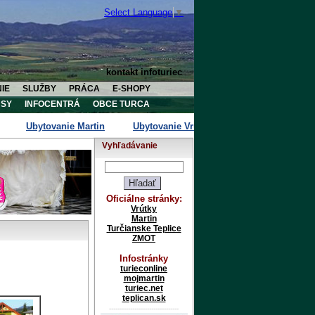
Select Language
▼
kontakt infoturiec
IE
SLUŽBY
PRÁCA
E-SHOPY
SY
INFOCENTRÁ
OBCE TURCA
bytovanie Martin
Ubytovanie Vrútky
Ubytovanie Turčianske 
Vyhľadávanie
Oficiálne stránky:
Vrútky
Martin
Turčianske Teplice
ZMOT
Infostránky
Turčianske Teplice
turieconline
mojmartin
turiec.net
teplican.sk
---------------------------------